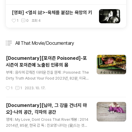
[영화] <열쇠 鍵>-육체를 붙잡는 욕망의 키
1
0
조회
4
All That Movie/Documentary
분류 전체보기
주요 글 목록
[Documentary][포이즌 Poisoned]-포
시즌이 포이즌에 노출된 인류의 몸
글 내용
부제 : 음식에 감춰진 더러운 진실 원제 : Poisoned: The
Dirty Truth About Your Food 2023년, 82분, 미국
감 독 : 스테파니 소크틱(Stephanie Soechtig) 넷플릭
작성시간
1
1
2023. 10. 17.
스가 영화보는 형태를 여러모로 바꾸고 있겠지만, 나는 넷
플릭스에서 볼 수 있는 다큐멘터리가 반가운 사람이다. 오
늘 어쩌다 얻어걸린 이런 영화들을 만날 때 같이... 미국의
[Documentary][님아, 그 강을 건너지 마
식품 산업의 이중성이나 미국 정계의 부도덕성.. 화려하지
오]-나의 공간, 각자의 공간
만 뭔가 불쌍해 보이는 미국 사람들 같은 걸 느낄 수 있는
글 내용
영화 였는데.. 살짝 농사 경험이 있고 다양한 농부와 농업
영제 : My Love, Dont Cross That River개봉 : 2014
현장을 엿본 나로서는 이것이 꼭 미국같은 큰 나라의 이야
2014년, 85분, 한국 감 독 : 진모영 나이는 (물)드는 것이
기는 아닐 것이라는 생각을 했다. 영화는 미국의 식품 섭취
고. 먹는 것이고 또 그것들이 쌓이는 것을 내 몸의 변화를