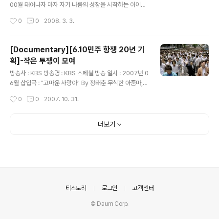
치과 그 주변의 이야기를 아주 흥미롭게 전해 준다 영화를
00월 태어나자 마자 자기 나름의 성장을 시작하는 아이에
좋아하는 모든 이들에게 관심이 될만한 많은 인터뷰어들과
대한 다각화된 조사 보고서... 짧은 시간이지만 이라는 다섯
작성시간
0
0
2008. 3. 3.
그들의 생각....
가지 소재로 나뉘어서 잘 그려낸 흥미로운 시리즈 기획이
었다. 꽤 과학적인 예시를 통해서 아기들의 생태를 조금이
나마 이해할 수 있는 기회를 제공해 주는데..가장 눈에 띈
[Documentary][6.10민주 항쟁 20년 기
것은 언어 습득..그리고 아이에게 접촉과 관심..사랑이라는
획]-작은 투쟁이 모여
단어라 얼마나 정서적으로 두뇌발달에 도움이 되는지를 알
글 내용
려주는 부분..그냥 어렴풋이 알고 있는 내용들을 꽤 구체적
방송사 : KBS 방송명 : KBS 스페셜 방송 일시 : 2007년 0
으로 이해할 수 있는 부분이 있어서 엄마로서 조금 부족한
6월 삽입곡 : "고마운 사랑아" By 정태춘 무식한 아줌마,
부분이 있지 않았나 하는 반성이 끊임없이 이어지게 하는
애기들 키우는거 외에 아는 게 없는 아줌마들이 사람들을
작성시간
0
0
2007. 10. 31.
저작물이었다. 개인적으로 가장 설득력이 있다고 생각한
만나면서 함께 사는 것도 알게 되고...무언가 불의에 항거해
부분은 아이마다 타고난..
야 한다는 걸 의식적으로 익힌 거죠....라는 다큐멘터리의
이야기 중에서 무식함이라고 표현하는 순진한 언어 안에
더보기
담긴 이들을 피해자로 남겨두는 이 사회를 어떻게 받아 들
여야 할까.. 1987년 6.10 항쟁을 거쳐온 시민들에게 지금
의 2000년은 또 어떤 호언철폐, 독재 타도에 버금가는 구
호를 만들게 할까... 전혀 변하지 않을 것 같은 독재자의 폭
압을 부당하다는 의지 하나만으로 함께 행동했던 이 타인
들의 만남을 지금은 어떤 역사로 어떤 현실로 받아들일 수
의안내
티스토리
로그인
고객센터
있을..
© Daum Corp.