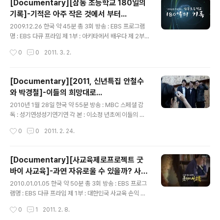
[Documentary][삼동 초등학교 180일의
습을 통해서 맥쿼리에 대한 의혹이 있기는 했지만,이렇게
기록]-기적은 아주 작은 것에서 부터...
실제 화면으로 보니까..참 나라를 국민들 무엇 같이 보는 정
글 내용
부를 가진 우리구나..한숨이 절로 나왔다. 이 영화를 보면서
2009.12.26 한국 약 45분 총 3회 방송 : EBS 프로그램
이 영화의 포스터의 저 아이처럼 우리 삶이 참 아슬아슬 위
명 : EBS 다큐 프라임 제 1부 : 아키타에서 배우다 제 2부 :
태위태 한 거구나..생각하지 않을 수 없었다. 우리 가족은
기적의 조건 제 3부 : 내일을 품은 아이들 감 독 : 작 가 : 교
작성시간
0
0
2011. 3. 2.
차도 없고 운전 면허를 가진 사람도 없어서 나들이를 떠날
육관련 다큐멘터리가 재미있는 이유..는 현재 관심사이기
때면 만..
도 하고, 무엇보다는 아이들은 변화의 요지를 많이 가지고
있다는 점에서 여러가지 각도에서 볼 수 있다는 점이 꽤 흥
[Documentary][2011, 신년특집 안철수
미롭게 느껴진다. EBS에서 2년 전에 방송한 삼동초등학교
와 박경철]-이들의 희망대로...
이야기는 아이들에게 동기부여가 얼마나 중요한지 그리고
글 내용
꾸준한 노력이 또 얼마나 값진 가치인지 알려주는 작품이
2010년 1월 28일 한국 약 55분 방송 : MBC 스페셜 감
었다. 특히 아침밥을 먹는 것 매일 꾸준히 자기의 학습 상태
독 : 성기연성성기연기연 각 본 : 이소정 년초에 이들의 짧
를 확인하고 고쳐나가는 것..자신의 흥미는 찾는 것 등등에
은 모임이 회자 되었다고 해서 일부러 찾아서 보았다. 개인
작성시간
0
0
2011. 2. 24.
서 공부의 기본기술이 곧 생활 습관 안에서 몸에 익히는 ..
적으로 최근 다큐멘터리에 빠져서 보고 있는데..역시 개그
맨이 하나 끼니 단순한 잡담을 넘어서는 유머로 이들 두 학
자를 감싸서 편안하고 즐겁게 생각할 거리를 가지면서 보
[Documentary][사교육제로프로젝트 굿
게 해주는구나 !!.. 역시 학문은 웃음과 함께 섞여서 즐겁게
바이 사교육]-과연 자유로울 수 있을까? 사교
해야...라는 생각을 하지 않을 수 없도다 !! 이 세 명은 개인
글 내용
육...
의 취향에 따라 좋을수도 나쁠수도 혹은 나와 비슷할 수도
2010.01.01.05 한국 약 50분 총 3회 방송 : EBS 프로그
전혀 다를수도 있겠지만, 난 이들 셋이 다 좋다. 이 셋의 제
램명 : EBS 다큐 프라임 제 1부 : 대한민국 사교육 손익 계
일 큰 공통점은 책을 무지 좋아라 하는 인물들 이라는 .....머
산서 제 2부 : 불안을 마케팅 하다 제 3부 : 게임의 판을 흔
작성시간
0
1
2011. 2. 8.
공부를 잘해서 벤처 사장이 되고 의대를 가고 그래서 ..
들다 감 독 : 김석주, 김영성 작 가 : 이지민 사교육이라..안