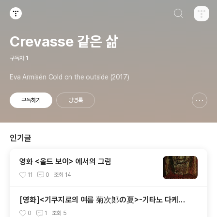
검색하기
티스토리
Crevasse 같은 삶
구독자
1
Eva Armisén Cold on the outside (2017)
구독하기
방명록
신고하기 레이어
열기
인기글
영화 <올드 보이> 에서의 그림
11
0
조회
14
[영화]<기쿠지로의 여름 菊次郞の夏>-기타노 다케시
감독판 키드 Kids
0
1
조회
5