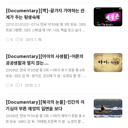
시키기란 정말 어렵고 내가 하기란 더 어러운 것이 아이 교
육이 아닐까.. 아이가 점점 크면서 보육보다는 교육에 치중
[Documentary][짝]-끝가지 가야하는 관
을 하게 되는데 그러다 보니 근래 들어 읽게 되는 책도 아이
계가 주는 평생숙제
교육 방법에 대한 도서나 활용서가 많았다. 개인적으로 사
글 내용
교육이 공교육보다 우수하고 집약적이라는 것은 알고 있으
2010.01.01.02~01.16 한국 약 55분 총 3회 방송 : SBS
나 그 비용이 너무 크고 투자된 비용에 대한 환수 방법이 없
프로그램명 : SBS 스폐셜 제 1부 : 나도 짝을 찾고 싶다 제
는 상태이다 보니 반신반의하기 쉽기 때문에 아무 것이나
2부 : 너는 내 운명인가? 제 3부 : 미워도 다시 한번 감 독 :
작성시간
0
0
2011. 1. 18.
취하기가 쉽지 않다. 더구나 교육관련 광고가 홍..
남규홍 각 본 : 황정연 SBS에서에서 신년을 맞이해서 준비
한 시크한 다큐멘터리라고 해야할까..역시 살짝 깊이나 감
동보다는 재미 쪽에 가까운 다큐멘터리였지만, 짝이 있는
[Documentary][아이의 사생활]-어른의
사람에게나 짝이 없는 사람에게나 모두 볼 만한 프로그램
공공생활과 멀지 않는....
이다. 3주에 걸쳐 구성을 나누었는데 이른바 만남에서 헤
글 내용
어짐까지라고 보면 될 것 같다, 먼저 1부를 보면, 협소한 공
2008년, 한국 약 55분 총 5회 +1회의 후기 포함 총 6회
간 안에서 자신의 짝을 찾는 젊은 남녀들을 통해 연애의 원
방송 : EBS 감 독 : 정지은, 김민태 각 본 : 오정요 촬 영 : 정
류를 찾아가 본다는 기획 의도는 좋으나 이것은 대부분의
재호, 강한숲 작년에 이 프로그램이 좋다는 이야기를 아이
작성시간
0
1
2010. 2. 1.
변수에 의해 변할 수 있기 때문에 꽤 짜여져 있..
미술학원 어머니한테 들었지만, 이제야 겨우 영상을 구해
서 볼 수 있었다. 조금 많이 뒤 늦은감이 있는 감상이었지
만, 조금은 놀랍고 재미있는 다큐멘터리가 아닌가 생각이
[Documentary][북극의 눈물]-인간의 이
된다. 제목은 아이의 사생활이었지만, 내용상 어른의 공공
기심이 부른 재앙의 일면을 보다
생활과 함께 묶어서 생각해 본다고 해서 전혀 빠질 것 없는
글 내용
내용을 담고 있다. 예전부터 아이에 관한 이야기라면 자기
2008년, 한국 약 55분 총 3회 +1회의 제작기 포함 총 4
아이이든 남의 아이이든 내 놓고 말하기 껄끄러운 부분이
회 방송 : MBC 감 독 : 허태정,조준목 각 본 : 노경희 촬 영 :
있는데 그건 아이라는 독립개체가 아닌 엄마 아빠라는 연
김영철, 송갑영, 홍성욱, 진흥배, 김형근, 지승우 나레이션 :