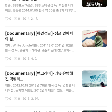
있는 것 같다. 오늘자 신문에서 서병수 부산시장이 이용관
글 내용
부산영화제 위원장에게 칼을 들이댄걸 보면....말이다. 영화
방송 : SBS프로그램명 : SBS 스폐셜 감 독 : 박진홍 나레
안에서 볼 수 있는 한 나라 정부의 치졸함에 치를 떨지도 모
이션 : 류승룡 2014.01.05 한국 약 50분 총 3회 제 1부 :
르겠지만, 이용관에 대한 탄압처럼 영화 밖에서도 여실이
공든 팝탑이 무너진다. 제 2부 : 기적의 카페 제 3부 : 부모
작성시간
0
0
2014. 2. 17.
이어지고 실행중인 현재시재라는 점은 영화를 통해 관객은
의 자격 부모인가? 학부모인가?이런 질문은 아이가 학교에
인식..
가면서부터 시작되는 것일까? 그래야 할 것 같은데 우리나
라에서 이 질문은 아이가 태어나면서부터 바로 시작되는
[Documentary][하얀정글]-정글 안에서
것 같다. 신년맞이 특별 다큐로 제작된 이 작품은 우리나라
의 삶.
교육제도에 안에서 주요 당사자 중에 하나인학부모들에게
글 내용
당신들은 부모였는가?라는 질문을 통해서 우리 나라의 교
영제 : White Jungle개봉 : 2011.12.012011년, 82분,
육 현실을 들여다 보고있다. 본 프로그램의 가장 중요한 질
한국 감 독 : 송윤희 나레이션 : 송윤희 근래 경남 도자시이
문은..당신은 부모로써 어떤 자식을 원하십니까? 라는 질문
신 홍준표 옹의 옹고집이 연일 기사화 되고 있는데, 이런 정
작성시간
0
0
2013. 4. 9.
에 대한 우회 질문이면서도 정곡을 찌르는 질문을 선두에
치인들을 보면, TV나 뉴스에 자신의 이름이 나오지 않으면
던지도 ..
미칠 것 같은 무슨 병에 걸린 사람이 아니고서야 이렇게 나
사 빠진 짓을 즐겁게 할 수 있으려나 생각을 하게 된다. 공
[Documentary][맥코리아]-너뮤 유명해
공의료는 사람의 목숨에 걸린 일이고 적자나 강성노조 같
진 맥쿼리...
은 눈에 띄는 자극적인 단어를 써서 처단해야 할 대상이라
글 내용
고 생각하지는 않는다. 이런 즈음 보게 된 본 영화 을 꼭 홍
개봉 : 2012.10.18 2012년 78분, 한국 감 독 : 김형렬 나
준표 지사에게 보여주고 싶다. 뭐 본다고 그 기본 철학이 바
레이션 : 공지영, 탁현민 2012년에 대선이 있으니 이른바,
뀌겠냐 만은... 국가는 이른바, 국민의 세금으로 운영되는
정권말기 개봉이기는 하나..이미 전정권이 되어버린 이들
작성시간
0
0
2013. 3. 29.
기업이라고 보자. 단, 보통의 기업은 수익에 천착하..
의 뇌간에 대한 이 다큐멘터를 찍어준 감독에게 우선 고마
움을 전해야 하지 않나 생각했다. 법망을 피해 어렵에 만들
어지고 널리 배포되는 수많은 정권 까기용 팟 캐스트의 학