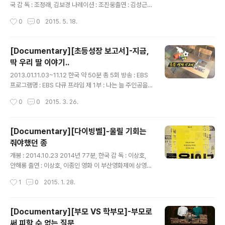
의 어머니가 싫다며 이야기 하는 아이들...의 목소리를 들으
국 감 독 : 조정래, 김보경 나레이션 : 조진웅출연 : 김성근
면서..아 나는 이런 아이들의 눈에 어떤 어른일지..나는 어
야구를 조금이라도 좋아하는 사람이라면, 궂이 야구를 좋
작성시간
0
0
2015. 5. 18.
떤 어른이 되고 있는 걸까? 곧 어 전화기 속 아이들과 같은..
아하지 않더라도 상식선에서 야구를 아는 사람들에게도 김
성근이라는 이름은 조금 특별한 느낌을 전해주는 인물로
알려져 있다. 나도 깊이보다는 그냥 대단하다더라~~ 정도
[Documentary][초등성장 보고서]-지금,
로만 알고 있는 사람이지만 야구를 좋아하는 사람들에게는
딱 우리 딸 이야기..
정말 특별한 사람인 건 분명했다. 야구를 좋아하는 우리 도
글 내용
련님은 김성근이 있어서 지루한 우리 나라 야구가 그래도
2013.01.11.03~11.12 한국 약 50분 총 5회 방송 : EBS
조금 더 스릴 있다고 말한 적이 있는데, 이 다큐멘터리에도
프로그램명 : EBS 다큐 프라임 제 1부 : 나는 늘 주인공을
그 스릴이라는 요소에 대한 작은 묘미를 짐작할 수 있을만
꿈꾼다-교실 속 아이들 제 2부 : 외롭고 심심하다-아이들
작성시간
0
0
2015. 3. 26.
큼 그는 조금 특별해 보였다. 그의 특별한 아우라는 재일교
의 놀이 제 3부 : 나도 날 모르겠어요-13세 사춘기제 4부 :
포 출신이라 일본에서..
공부 못해서 죄송합니다.제 5부 : 부모가 멀어진다-초등 6
학년나레이션 : 정은표 나도 이제 초등학교 1학년, 초등학
[Documentary][다이빙벨]-울릴 기회는
교 4학년의 학부모이니까 저학년과 고학년을 골고루 키우
줘야했던 종
고 있는 학부모.아이들의 생활에 대한 기억이라는 것이 내
글 내용
가 저 나이 때 어떠했느냐 정보밖에 없으니 사실 조금은 학
개봉 : 2014.10.23 2014년 77분, 한국 감 독 : 이상호,
부모로써의 노력은 스스로 방기하고 있는 부모인지도 모르
안해룡 출연 : 이상호, 이종인 영화 이 부산영화제에 상영되
겠다. 다행지 작년에 시골의 작은 학교로 옮겨온 뒤로는 내
고 이후 계속 주요 도시 곳곳, 지방 곳곳에서 무료 상영회가
작성시간
1
0
2015. 1. 28.
가 하지 못하는 상당히 많은 부분을 학교가 마을이 충당..
이어지고 있는데, 상주에서도 드디어 기회가 와서 관람할
수 있었다. 영화는 박근헤 정부의 무능함의 끝이 어디를 향
해 있고 그 시작이 어디 인지를 묻는 모양새를 띄고 있어 이
[Documentary][부모 VS 학부모]-부모로
영화에 대한 은근한 탄압과 압박은 현재까지도 이어지고
써 피할 수 없는 질문