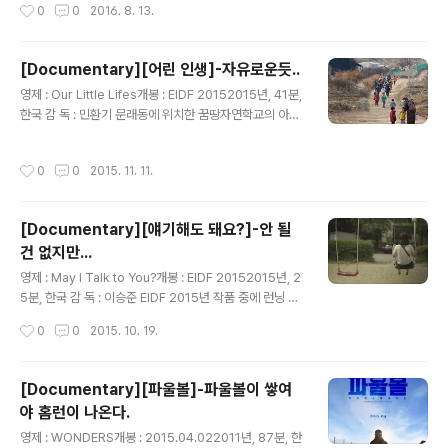
작성시간
0
0
2016. 8. 13.
과정에서 어떤 식품이 어떤 과정 안에서..
통해 받아들이는 것.일생의 인연. 그것 과의 이별 그 이별의
확인을 통해 나의 미래를 확신 받는 것. 시간은 그 누구에
공평하듯이 모두에게 참으로 잔인한 것이다. 영화가 나온
[Documentary][어린 인생]-자유로운듯..
지 좀 되었고, 개봉당시 이슈가 되었던 작품이었으나 조금
글 내용
영제 : Our Little Lifes개봉 : EIDF 20152015년, 41분,
늦게 보게 되었다.역시 사람들의 입과 입으로 통해서 회자
한국 감 독 : 민환기 문래동에 위치한 꿈땅자연학교의 아이
되는 것들에게는 보편적인 정서와 절대 변화 할 수 없는 진
들과 선생님들의 모습을 아무런 가감없이 보여주는 다큐멘
리가 그 안에 들어 있기 때문이라는 것을 이 영화 역시 알려
터리자연 속에서 아이들 스스로 자라게 한다는 모토는 좋
주고 있는 것 같다.어느 시대가 한 인간을 행복하게 하긴 어
작성시간
0
0
2015. 11. 11.
겠지만, 내가 본 영화 속의 아이들은 많은 위험에 노출되어
렵지만 그 어떤 시대가 한 인간을 괴롭혀온 수많..
있는 것처럼 보였고, 선생님들도 아이들에게 지친 어른의
모습이었다. (아이들을 데리고 바깥놀이만 하는 건 선생님
[Documentary][얘기해도 돼요?]-안 될
학대가 아닐까 라는 생각이 들 정도로 가혹하다고 생각하
건 없지만...
는 면이 있다.) 자연에서 놀든 아니든, 어린 나이에 부모 손
글 내용
을 떠나 힘겨워 하는 모습을 보는 건 어렵다. 나 역시 두 아
영제 : May I Talk to You?개봉 : EIDF 20152015년, 2
이를 사설 교육기관에 의지에 아이들의 유아시기를 지내왔
5분, 한국 감 독 : 이승준 EIDF 2015년 작품 중에 런닝 타
지만, 그것을 잘 했다고 생각하진 않는다. 집 앞 실내 위주
임이 짧다는 이유로 덥썩 선택해서 보게 된 작품.청소년들
작성시간
0
0
2015. 10. 19.
의 ..
의 상담정화 1388의 수화기 속에 울려퍼지는 아이들의 목
소리는 이 세상이 저들에게는 각각의 다른 이류들을 가진
감옥은 아닌지 목소리만으로도 답답한 마음이 들었다. 처
[Documentary][파울볼]-파울볼이 쌓여
음엔 조금 어이없는 상담 내용들을 들으면서 야들이요~~
야 홈런이 나온다.
싶었지만, 울먹이면서 아이들에게 맞지만 부모도, 선생님
글 내용
들고 관심이 없다는 아니나, 자신의 가정이 가난하고 자신
영제 : WONDERS개봉 : 2015.04.022011년, 87분, 한