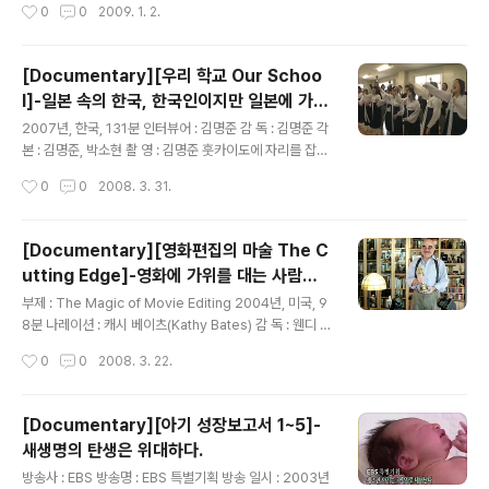
작성시간
0
0
2009. 1. 2.
결관계가 주는 고착성까지 함께 고려해서 이야기를 꺼내야
안성기, 손정은 2008년을 마감하는 MBC의 역작이라고
한다는 부담감..
불러도 좋을 작품이 아닌가 싶다. 지구 온난화....너두나도
모르게 피워댄 열기들이 전세계를 타고 지구를 병들게 하
[Documentary][우리 학교 Our Schoo
고 있다. 아이에게는 쉽게는 감기 들면 열이 나듯이 지구가
l]-일본 속의 한국, 한국인이지만 일본에 가까
아프다로 말해주면 될 이 지구열병은 예방주사도 없고 딱
글 내용
운...
히 마땅한 치료제가 개발된 것도 아니다. 지도 어느 한 곳에
2007년, 한국, 131분 인터뷰어 : 김명준 감 독 : 김명준 각
자기 이름을 가지고 있던 큰 빙벽들은 스르르 더운 지구의
본 : 김명준, 박소현 촬 영 : 김명준 훗카이도에 자리를 잡고
열기를 타고 사라진다. 북극 쪽의 지도는 매년, 매일이 바뀌
있는 조선인 학교의 학생들에 관한 이야기를 다룬 다큐멘
작성시간
0
0
2008. 3. 31.
고 있는 것이다. 10녀년 전에 찍었던 북극의 모..
터리.. 요즘 같은 세상에 저런 선생님과 저러한 학교가 있다
니 놀랍고 또 정겹다는 생각을 했다. 자신이 한국인임을 알
았을 떄 놀랍고 반갑기 보다는 거추장 스럽다는 생각을 할
[Documentary][영화편집의 마술 The C
수 밖에 없는 제일교포들..우리 현대사의 비극 중 하나인 이
utting Edge]-영화에 가위를 대는 사람들
들에 관한 조국사랑과 교육에 대한 고집에 무척이나 숙연
글 내용
이야기
해 지는 느낌이 든다. 커서 어떤 사람이 될 것인가?라고 하
부제 : The Magic of Movie Editing 2004년, 미국, 9
는 질문 보다는 무엇이 될까 하는 것이 중요하고 어떠한 인
8분 나레이션 : 캐시 베이츠(Kathy Bates) 감 독 : 웬디 애
간이 될 것인가라는 것보다 어느 정도 성공할 수 있는가 라
플(Wendy Apple) 각 본 : 마크 조나단 해리스(Mark Jo
작성시간
0
0
2008. 3. 22.
는 것이 더 중요한 우리의 교육에 비해서 자신의 뿌리에 질
nathan Harris) 촬 영 : 존 베일리(John Bailey) 좀 더 여
문하고 자..
유가 있다면 더 많이 보고 싶은 장르..다큐멘터리 그 중에서
도 이런 류의 다큐멘터리는 흥미로움 그 자체다. 영화를 좋
[Documentary][아기 성장보고서 1~5]-
아하는 이들을 위한 영화의 또 다른 이야기를 답고 있는 이
새생명의 탄생은 위대하다.
다큐멘터리는 헐리우드를 중심으로 활동하는 감독과 편집
글 내용
자를 통해서 편짐의 역사와 편집의 파워..그리고 그거의 가
방송사 : EBS 방송명 : EBS 특별기획 방송 일시 : 2003년