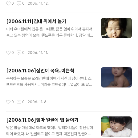
작성시간
0
0
2006. 11. 12.
[2006.11.11]침대 위에서 놀기
글 내용
어제 유아원에서 입은 옷 그대로. 잠든 엄마 위에서 혼자서
놀고 있는 정언이 모습. 핸드폰을 너무 좋아한다. 정말 애기
들은 약간의 찌릿한 전자파를 좋아하나 보다.
작성시간
0
0
2006. 11. 11.
[2006.11.06]정언이 목욕..이쁜척
글 내용
목욕하는 모습을 오래간만에 아빠가 사진에 담아 본다. 소
프트렌즈를 사용해서...머리를 흐트렸더니..얼굴이 또 달라
보인다.
작성시간
0
0
2006. 11. 6.
[2006.11.06]엄마 얼굴에 밥 뭍이기
글 내용
남은 밥을 마음대로 하도록 했더니 밥티꺼리들이 장난감이
되어 버렸다. 내 얼굴에도 뭍이고 언제 먹은건지 얼굴에다