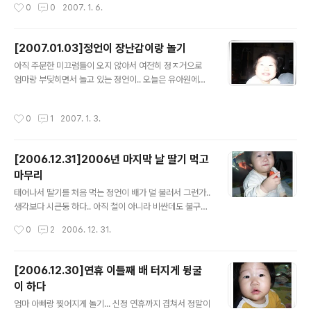
작성시간
0
0
2007. 1. 6.
[2007.01.03]정언이 장난감이랑 놀기
글 내용
아직 주문한 미끄럼틀이 오지 않아서 여전히 정ㅈ거으로
엄마랑 부딪히면서 놀고 있는 정언이.. 오늘은 유아원에서
머리를 양쪽으로 묶으서 보냈길래...조금 어둡긴 하지만 냉
큼 찍어보았다... 건강한 정언이...^^
작성시간
0
1
2007. 1. 3.
[2006.12.31]2006년 마지막 날 딸기 먹고
마무리
글 내용
태어나서 딸기를 처음 먹는 정언이 배가 덜 불러서 그런가..
생각보다 시큰둥 하다.. 아직 철이 아니라 비싼데도 불구하
고 사가지고 왔더니만...
작성시간
0
2
2006. 12. 31.
[2006.12.30]연휴 이틀째 배 터지게 뒹굴
이 하다
글 내용
엄마 아빠랑 찢어지게 놀기... 신정 연휴까지 겹쳐서 정말이