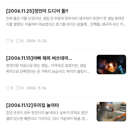
[2006.11.25]정언이 드디어 돌!!
글 내용
진짜 돌은 이틀 남았지만, 생일 전 주말에 맞추어서 대구에서 정언이 첫 생일 축하잔
치를 열었다. 서울에서 와보겠다고 호기를 부리는 분들께... 양해를..대구에 사는 가까
운 친척분들 친지들 약 50분이랑 간단한 식사가 가능한 씨푸드 레스토랑에서 큰 격
식없이 소박하게 치뤘다. 자기의 생일인지 아는지 잘 울지도, 똥을 싸지도. 않고 잘 치
작성시간
0
0
2006. 11. 25.
루었다. 돌잡이가 시작되기도 전에 공책을 덥썩 집고...그 다음은 마우스를 잡았으니
까 역시 자주 보던걸 집기 마련인가 하는 생각이 든다. 정언 생일 축하해!! 언제나 건
강하게...세상에 지치지 않고 커 갔으면 좋겠다는 생각이 든다. ^^
[2006.11.15]아빠 해피 버쓰데이...
글 내용
정언이랑 처음으로 맞는 생일... 미역국은 없었지만, 생일
케익으로 만족한다는 온 가족의 모습이다. 케익의 불빛이
신기한지 자꾸 손으로 만질려고 해서 곤혹 스럽다...후다
닥...사진도 후다다닥 나왔다.
작성시간
0
0
2006. 11. 16.
[2006.11.12]우리집 놀이터
글 내용
집안 곳곳이 모두 정언이의 놀이터다. 날씨가 추워도 문만
열려 있으면 베란다고 기어가고, 다시 거실에서 뒹굴..침대
위로 올라갔다가 아빠가 컴퓨터 하는 방으로 이동한다...그
렇게 움직이고 땀을 흘리니 배가 안 고프겠니?