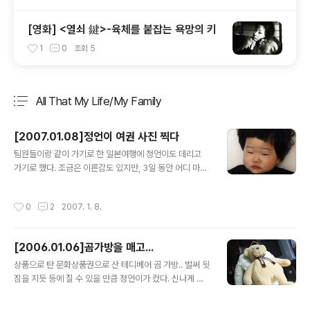
[영화] <열쇠 鍵>-육체를 붙잡는 욕망의 키
1
0
조회
5
All That My Life/My Family
분류 전체보기
주요 글 목록
[2007.01.08]정언이 여권 사진 찍다
글 내용
팀원들이랑 같이 가기로 한 일본여행에 정언이도 데리고
가기로 했다. 조금은 이른감도 있지만, 3일 동안 어디 마땅
히 맡길 곳도 없고 해서 데리고 가기로 했다. 여권을 조금
변경 해야해서 사진을 찍어야 되는데, 아침에 자고 일어난
작성시간
0
2
2007. 1. 8.
정언이가 영 얼굴이 아햏햏하다. 내일은 변경신청을 해야
겠다. 오늘 집에 가서 다시 찍어야 겠고..귀를 보이게 찍어
야 한다는 게 좀 많이 난해하다. ^^ 오늘 찍은 여권 사진
[2006.01.06]곰가방을 매고...
글 내용
상품으로 탄 문화상품권으로 산 테디베어 곰 가방.. 벌써 뒷
짐을 지듯 등에 질 수 있을 만큼 정언이가 컸다. 신나게 달
려가는 활기찬 정언이 모습..