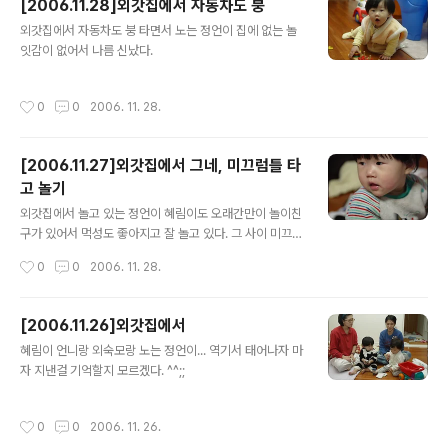
[2006.11.28]외갓집에서 자동차도 붕
먼저...겁도 나고 아프기도 하고... 다른 한쪽 팔 더 아픈가...
글 내용
자지러진다.
외갓집에서 자동차도 붕 타면서 노는 정언이 집에 없는 놀
잇감이 없어서 나름 신났다.
작성시간
0
0
2006. 11. 28.
[2006.11.27]외갓집에서 그네, 미끄럼틀 타
고 놀기
글 내용
외갓집에서 놀고 있는 정언이 혜림이도 오래간만이 놀이친
구가 있어서 먹성도 좋아지고 잘 놀고 있다. 그 사이 미끄럼
틀도 생기고, 그네도 생겼다. 조금만 더 크고 정언이가 걷기
작성시간
0
0
2006. 11. 28.
시작하면, 같이 잘 놀겠다 하는 생각이 든다.
[2006.11.26]외갓집에서
글 내용
혜림이 언니랑 외숙모랑 노는 정언이... 역기서 태어나자 마
자 지낸걸 기억할지 모르겠다. ^^;;
작성시간
0
0
2006. 11. 26.