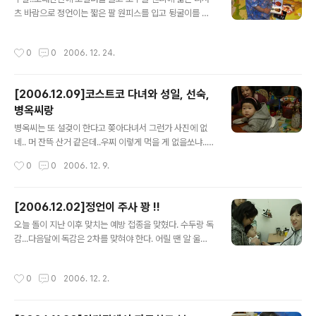
츠 바람으로 정언이는 짧은 팔 원피스를 입고 뒹굴이를 한
다. 추우를 덜 타는 건지 개념이 없는건지 슬 의심이 되는
가족들...
작성시간
0
0
2006. 12. 24.
[2006.12.09]코스트코 다녀와 성일, 선숙,
병옥씨랑
글 내용
병옥씨는 또 설겆이 한다고 쫒아다녀서 그런가 사진에 없
네.. 머 잔뜩 산거 같은데..우찌 이렇게 먹을 게 없을쏘냐...
열심히 일하고 많이 벌어야 풍족히 먹는다. 아자 아자
작성시간
0
0
2006. 12. 9.
[2006.12.02]정언이 주사 꽝 !!
글 내용
오늘 돌이 지난 이후 맞치는 예방 접종을 맞혔다. 수두랑 독
감...다음달에 독감은 2차를 맞혀야 한다. 어릴 땐 알 울곤
하더니...오늘은 우왕 정말 많이 울었다. 사진을 보니 닭똥
같은 눈물을 뚝뚝 흘리는 걸 보니, 역시 건강하게 커 줬으면
작성시간
0
0
2006. 12. 2.
좋겠다는 생각을 병원에서 나올 때 마다 하게 된다. 가슴,
등 청진기 체크 귀에 물이 차진 않았는지 귀 검사 중 !!, 목이
부었는지 확인 중!! 여기까진 분위기 좋다. ^^ 왼쪽 발 한방