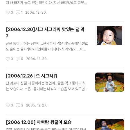
지 배 터지게 놀고 있는 정언이다. 지난 금요일날도 종무식
이후 아빠도 일찍 오시고...봄방학이 따로 없는 기분이 든
작성시간
0
1
2006. 12. 30.
다. 쉬는 동안 아침에 일찍 일어나서 병원에 두 번이가 갔다
와야 하는 곤욕도 치렀지만...그래도 휴일은 좋다.
[2006.12.30]시그 시그러워 맛있는 귤 먹
기
글 내용
귤을 좋아라 하는 정언이...현재까지 먹은 과일 중에서 선호
도 순위는 귤>키위>파인애플>바나나>사과>딸기....이상
하게 딸기를 별로 좋아라 하지 않는다..시그러운 걸 좋아하
작성시간
0
0
2006. 12. 30.
는 정언이 휴일동안 귤이랑 사과를 먹고 좋아하면서 노는
정언이 모습들... 망..중..한..
[2006.12.26] 으 시그러워
글 내용
단 것보다 신걸 더 좋아하는 정언이.. 귤을 먹고 좋아라 하
는 모습이다. 스읍...음미하는 녀석의 모습을 보고 있으면
즐거움이 저절로 전파되는 것 같다. 초 절정 음미 !!
작성시간
0
3
2006. 12. 27.
[2006 12.00] 아빠랑 뒹굴이 모습
글 내용
주말..오래간만에 보일러를 틀고 모두들 팬티에 짧은 티셔