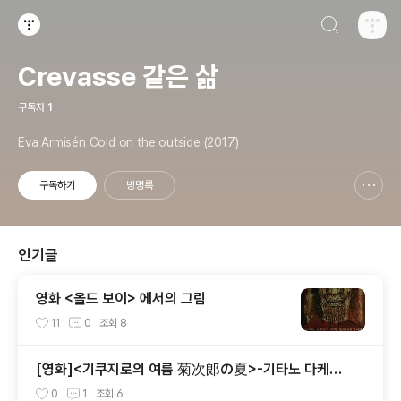
검색하기
티스토리
Crevasse 같은 삶
구독자
1
Eva Armisén Cold on the outside (2017)
구독하기
방명록
신고하기 레이어
열기
인기글
영화 <올드 보이> 에서의 그림
11
0
조회
8
[영화]<기쿠지로의 여름 菊次郞の夏>-기타노 다케시
감독판 키드 Kids
0
1
조회
6