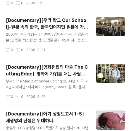
작성시간
0
0
2009. 1. 2.
결관계가 주는 고착성까지 함께 고려해서 이야기를 꺼내야
안성기, 손정은 2008년을 마감하는 MBC의 역작이라고
한다는 부담감..
불러도 좋을 작품이 아닌가 싶다. 지구 온난화....너두나도
모르게 피워댄 열기들이 전세계를 타고 지구를 병들게 하
[Documentary][우리 학교 Our Schoo
고 있다. 아이에게는 쉽게는 감기 들면 열이 나듯이 지구가
l]-일본 속의 한국, 한국인이지만 일본에 가까
아프다로 말해주면 될 이 지구열병은 예방주사도 없고 딱
글 내용
운...
히 마땅한 치료제가 개발된 것도 아니다. 지도 어느 한 곳에
2007년, 한국, 131분 인터뷰어 : 김명준 감 독 : 김명준 각
자기 이름을 가지고 있던 큰 빙벽들은 스르르 더운 지구의
본 : 김명준, 박소현 촬 영 : 김명준 훗카이도에 자리를 잡고
열기를 타고 사라진다. 북극 쪽의 지도는 매년, 매일이 바뀌
있는 조선인 학교의 학생들에 관한 이야기를 다룬 다큐멘
작성시간
0
0
2008. 3. 31.
고 있는 것이다. 10녀년 전에 찍었던 북극의 모..
터리.. 요즘 같은 세상에 저런 선생님과 저러한 학교가 있다
니 놀랍고 또 정겹다는 생각을 했다. 자신이 한국인임을 알
았을 떄 놀랍고 반갑기 보다는 거추장 스럽다는 생각을 할
[Documentary][영화편집의 마술 The C
수 밖에 없는 제일교포들..우리 현대사의 비극 중 하나인 이
utting Edge]-영화에 가위를 대는 사람들
들에 관한 조국사랑과 교육에 대한 고집에 무척이나 숙연
글 내용
이야기
해 지는 느낌이 든다. 커서 어떤 사람이 될 것인가?라고 하
부제 : The Magic of Movie Editing 2004년, 미국, 9
는 질문 보다는 무엇이 될까 하는 것이 중요하고 어떠한 인
8분 나레이션 : 캐시 베이츠(Kathy Bates) 감 독 : 웬디 애
간이 될 것인가라는 것보다 어느 정도 성공할 수 있는가 라
플(Wendy Apple) 각 본 : 마크 조나단 해리스(Mark Jo
작성시간
0
0
2008. 3. 22.
는 것이 더 중요한 우리의 교육에 비해서 자신의 뿌리에 질
nathan Harris) 촬 영 : 존 베일리(John Bailey) 좀 더 여
문하고 자..
유가 있다면 더 많이 보고 싶은 장르..다큐멘터리 그 중에서
도 이런 류의 다큐멘터리는 흥미로움 그 자체다. 영화를 좋
[Documentary][아기 성장보고서 1~5]-
아하는 이들을 위한 영화의 또 다른 이야기를 답고 있는 이
새생명의 탄생은 위대하다.
다큐멘터리는 헐리우드를 중심으로 활동하는 감독과 편집
글 내용
자를 통해서 편짐의 역사와 편집의 파워..그리고 그거의 가
방송사 : EBS 방송명 : EBS 특별기획 방송 일시 : 2003년