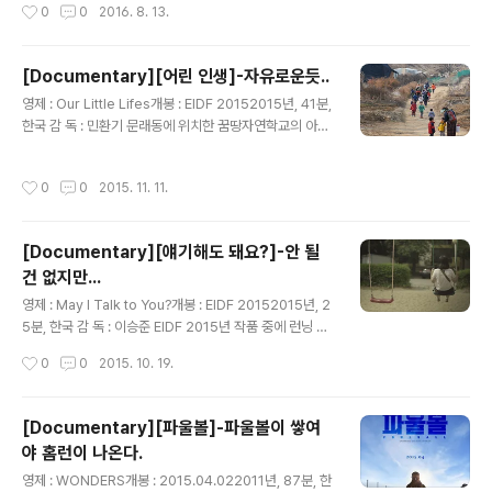
작성시간
0
0
2016. 8. 13.
과정에서 어떤 식품이 어떤 과정 안에서..
통해 받아들이는 것.일생의 인연. 그것 과의 이별 그 이별의
확인을 통해 나의 미래를 확신 받는 것. 시간은 그 누구에
공평하듯이 모두에게 참으로 잔인한 것이다. 영화가 나온
[Documentary][어린 인생]-자유로운듯..
지 좀 되었고, 개봉당시 이슈가 되었던 작품이었으나 조금
글 내용
영제 : Our Little Lifes개봉 : EIDF 20152015년, 41분,
늦게 보게 되었다.역시 사람들의 입과 입으로 통해서 회자
한국 감 독 : 민환기 문래동에 위치한 꿈땅자연학교의 아이
되는 것들에게는 보편적인 정서와 절대 변화 할 수 없는 진
들과 선생님들의 모습을 아무런 가감없이 보여주는 다큐멘
리가 그 안에 들어 있기 때문이라는 것을 이 영화 역시 알려
터리자연 속에서 아이들 스스로 자라게 한다는 모토는 좋
주고 있는 것 같다.어느 시대가 한 인간을 행복하게 하긴 어
작성시간
0
0
2015. 11. 11.
겠지만, 내가 본 영화 속의 아이들은 많은 위험에 노출되어
렵지만 그 어떤 시대가 한 인간을 괴롭혀온 수많..
있는 것처럼 보였고, 선생님들도 아이들에게 지친 어른의
모습이었다. (아이들을 데리고 바깥놀이만 하는 건 선생님
[Documentary][얘기해도 돼요?]-안 될
학대가 아닐까 라는 생각이 들 정도로 가혹하다고 생각하
건 없지만...
는 면이 있다.) 자연에서 놀든 아니든, 어린 나이에 부모 손
글 내용
을 떠나 힘겨워 하는 모습을 보는 건 어렵다. 나 역시 두 아
영제 : May I Talk to You?개봉 : EIDF 20152015년, 2
이를 사설 교육기관에 의지에 아이들의 유아시기를 지내왔
5분, 한국 감 독 : 이승준 EIDF 2015년 작품 중에 런닝 타
지만, 그것을 잘 했다고 생각하진 않는다. 집 앞 실내 위주
임이 짧다는 이유로 덥썩 선택해서 보게 된 작품.청소년들
작성시간
0
0
2015. 10. 19.
의 ..
의 상담정화 1388의 수화기 속에 울려퍼지는 아이들의 목
소리는 이 세상이 저들에게는 각각의 다른 이류들을 가진
감옥은 아닌지 목소리만으로도 답답한 마음이 들었다. 처
[Documentary][파울볼]-파울볼이 쌓여
음엔 조금 어이없는 상담 내용들을 들으면서 야들이요~~
야 홈런이 나온다.
싶었지만, 울먹이면서 아이들에게 맞지만 부모도, 선생님
글 내용
들고 관심이 없다는 아니나, 자신의 가정이 가난하고 자신
영제 : WONDERS개봉 : 2015.04.022011년, 87분, 한