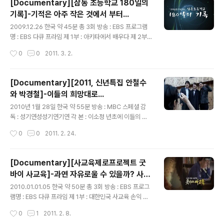
[Documentary][삼동 초등학교 180일의
습을 통해서 맥쿼리에 대한 의혹이 있기는 했지만,이렇게
기록]-기적은 아주 작은 것에서 부터...
실제 화면으로 보니까..참 나라를 국민들 무엇 같이 보는 정
글 내용
부를 가진 우리구나..한숨이 절로 나왔다. 이 영화를 보면서
2009.12.26 한국 약 45분 총 3회 방송 : EBS 프로그램
이 영화의 포스터의 저 아이처럼 우리 삶이 참 아슬아슬 위
명 : EBS 다큐 프라임 제 1부 : 아키타에서 배우다 제 2부 :
태위태 한 거구나..생각하지 않을 수 없었다. 우리 가족은
기적의 조건 제 3부 : 내일을 품은 아이들 감 독 : 작 가 : 교
작성시간
0
0
2011. 3. 2.
차도 없고 운전 면허를 가진 사람도 없어서 나들이를 떠날
육관련 다큐멘터리가 재미있는 이유..는 현재 관심사이기
때면 만..
도 하고, 무엇보다는 아이들은 변화의 요지를 많이 가지고
있다는 점에서 여러가지 각도에서 볼 수 있다는 점이 꽤 흥
[Documentary][2011, 신년특집 안철수
미롭게 느껴진다. EBS에서 2년 전에 방송한 삼동초등학교
와 박경철]-이들의 희망대로...
이야기는 아이들에게 동기부여가 얼마나 중요한지 그리고
글 내용
꾸준한 노력이 또 얼마나 값진 가치인지 알려주는 작품이
2010년 1월 28일 한국 약 55분 방송 : MBC 스페셜 감
었다. 특히 아침밥을 먹는 것 매일 꾸준히 자기의 학습 상태
독 : 성기연성성기연기연 각 본 : 이소정 년초에 이들의 짧
를 확인하고 고쳐나가는 것..자신의 흥미는 찾는 것 등등에
은 모임이 회자 되었다고 해서 일부러 찾아서 보았다. 개인
작성시간
0
0
2011. 2. 24.
서 공부의 기본기술이 곧 생활 습관 안에서 몸에 익히는 ..
적으로 최근 다큐멘터리에 빠져서 보고 있는데..역시 개그
맨이 하나 끼니 단순한 잡담을 넘어서는 유머로 이들 두 학
자를 감싸서 편안하고 즐겁게 생각할 거리를 가지면서 보
[Documentary][사교육제로프로젝트 굿
게 해주는구나 !!.. 역시 학문은 웃음과 함께 섞여서 즐겁게
바이 사교육]-과연 자유로울 수 있을까? 사교
해야...라는 생각을 하지 않을 수 없도다 !! 이 세 명은 개인
글 내용
육...
의 취향에 따라 좋을수도 나쁠수도 혹은 나와 비슷할 수도
2010.01.01.05 한국 약 50분 총 3회 방송 : EBS 프로그
전혀 다를수도 있겠지만, 난 이들 셋이 다 좋다. 이 셋의 제
램명 : EBS 다큐 프라임 제 1부 : 대한민국 사교육 손익 계
일 큰 공통점은 책을 무지 좋아라 하는 인물들 이라는 .....머
산서 제 2부 : 불안을 마케팅 하다 제 3부 : 게임의 판을 흔
작성시간
0
1
2011. 2. 8.
공부를 잘해서 벤처 사장이 되고 의대를 가고 그래서 ..
들다 감 독 : 김석주, 김영성 작 가 : 이지민 사교육이라..안