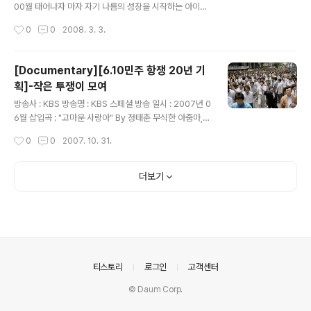
치과 그 주변의 이야기를 아주 흥미롭게 전해 준다 영화를
00월 태어나자 마자 자기 나름의 성장을 시작하는 아이에
좋아하는 모든 이들에게 관심이 될만한 많은 인터뷰어들과
대한 다각화된 조사 보고서... 짧은 시간이지만 이라는 다섯
작성시간
0
0
2008. 3. 3.
그들의 생각....
가지 소재로 나뉘어서 잘 그려낸 흥미로운 시리즈 기획이
었다. 꽤 과학적인 예시를 통해서 아기들의 생태를 조금이
나마 이해할 수 있는 기회를 제공해 주는데..가장 눈에 띈
[Documentary][6.10민주 항쟁 20년 기
것은 언어 습득..그리고 아이에게 접촉과 관심..사랑이라는
획]-작은 투쟁이 모여
단어라 얼마나 정서적으로 두뇌발달에 도움이 되는지를 알
글 내용
려주는 부분..그냥 어렴풋이 알고 있는 내용들을 꽤 구체적
방송사 : KBS 방송명 : KBS 스페셜 방송 일시 : 2007년 0
으로 이해할 수 있는 부분이 있어서 엄마로서 조금 부족한
6월 삽입곡 : "고마운 사랑아" By 정태춘 무식한 아줌마,
부분이 있지 않았나 하는 반성이 끊임없이 이어지게 하는
애기들 키우는거 외에 아는 게 없는 아줌마들이 사람들을
작성시간
0
0
2007. 10. 31.
저작물이었다. 개인적으로 가장 설득력이 있다고 생각한
만나면서 함께 사는 것도 알게 되고...무언가 불의에 항거해
부분은 아이마다 타고난..
야 한다는 걸 의식적으로 익힌 거죠....라는 다큐멘터리의
이야기 중에서 무식함이라고 표현하는 순진한 언어 안에
더보기
담긴 이들을 피해자로 남겨두는 이 사회를 어떻게 받아 들
여야 할까.. 1987년 6.10 항쟁을 거쳐온 시민들에게 지금
의 2000년은 또 어떤 호언철폐, 독재 타도에 버금가는 구
호를 만들게 할까... 전혀 변하지 않을 것 같은 독재자의 폭
압을 부당하다는 의지 하나만으로 함께 행동했던 이 타인
들의 만남을 지금은 어떤 역사로 어떤 현실로 받아들일 수
의안내
티스토리
로그인
고객센터
있을..
© Daum Corp.