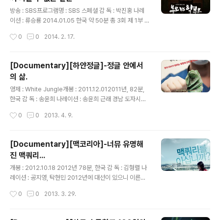
있는 것 같다. 오늘자 신문에서 서병수 부산시장이 이용관
글 내용
부산영화제 위원장에게 칼을 들이댄걸 보면....말이다. 영화
방송 : SBS프로그램명 : SBS 스폐셜 감 독 : 박진홍 나레
안에서 볼 수 있는 한 나라 정부의 치졸함에 치를 떨지도 모
이션 : 류승룡 2014.01.05 한국 약 50분 총 3회 제 1부 :
르겠지만, 이용관에 대한 탄압처럼 영화 밖에서도 여실이
공든 팝탑이 무너진다. 제 2부 : 기적의 카페 제 3부 : 부모
작성시간
0
0
2014. 2. 17.
이어지고 실행중인 현재시재라는 점은 영화를 통해 관객은
의 자격 부모인가? 학부모인가?이런 질문은 아이가 학교에
인식..
가면서부터 시작되는 것일까? 그래야 할 것 같은데 우리나
라에서 이 질문은 아이가 태어나면서부터 바로 시작되는
[Documentary][하얀정글]-정글 안에서
것 같다. 신년맞이 특별 다큐로 제작된 이 작품은 우리나라
의 삶.
교육제도에 안에서 주요 당사자 중에 하나인학부모들에게
글 내용
당신들은 부모였는가?라는 질문을 통해서 우리 나라의 교
영제 : White Jungle개봉 : 2011.12.012011년, 82분,
육 현실을 들여다 보고있다. 본 프로그램의 가장 중요한 질
한국 감 독 : 송윤희 나레이션 : 송윤희 근래 경남 도자시이
문은..당신은 부모로써 어떤 자식을 원하십니까? 라는 질문
신 홍준표 옹의 옹고집이 연일 기사화 되고 있는데, 이런 정
작성시간
0
0
2013. 4. 9.
에 대한 우회 질문이면서도 정곡을 찌르는 질문을 선두에
치인들을 보면, TV나 뉴스에 자신의 이름이 나오지 않으면
던지도 ..
미칠 것 같은 무슨 병에 걸린 사람이 아니고서야 이렇게 나
사 빠진 짓을 즐겁게 할 수 있으려나 생각을 하게 된다. 공
[Documentary][맥코리아]-너뮤 유명해
공의료는 사람의 목숨에 걸린 일이고 적자나 강성노조 같
진 맥쿼리...
은 눈에 띄는 자극적인 단어를 써서 처단해야 할 대상이라
글 내용
고 생각하지는 않는다. 이런 즈음 보게 된 본 영화 을 꼭 홍
개봉 : 2012.10.18 2012년 78분, 한국 감 독 : 김형렬 나
준표 지사에게 보여주고 싶다. 뭐 본다고 그 기본 철학이 바
레이션 : 공지영, 탁현민 2012년에 대선이 있으니 이른바,
뀌겠냐 만은... 국가는 이른바, 국민의 세금으로 운영되는
정권말기 개봉이기는 하나..이미 전정권이 되어버린 이들
작성시간
0
0
2013. 3. 29.
기업이라고 보자. 단, 보통의 기업은 수익에 천착하..
의 뇌간에 대한 이 다큐멘터를 찍어준 감독에게 우선 고마
움을 전해야 하지 않나 생각했다. 법망을 피해 어렵에 만들
어지고 널리 배포되는 수많은 정권 까기용 팟 캐스트의 학