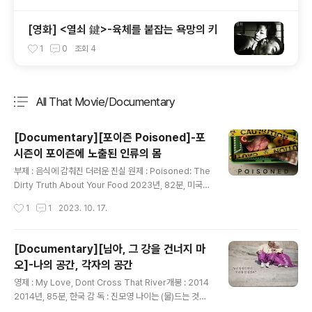
[영화] <열쇠 鍵>-육체를 붙잡는 욕망의 키
1
0
조회
4
All That Movie/Documentary
분류 전체보기
주요 글 목록
[Documentary][포이즌 Poisoned]-포
시즌이 포이즌에 노출된 인류의 몸
글 내용
부제 : 음식에 감춰진 더러운 진실 원제 : Poisoned: The
Dirty Truth About Your Food 2023년, 82분, 미국
감 독 : 스테파니 소크틱(Stephanie Soechtig) 넷플릭
작성시간
1
1
2023. 10. 17.
스가 영화보는 형태를 여러모로 바꾸고 있겠지만, 나는 넷
플릭스에서 볼 수 있는 다큐멘터리가 반가운 사람이다. 오
늘 어쩌다 얻어걸린 이런 영화들을 만날 때 같이... 미국의
[Documentary][님아, 그 강을 건너지 마
식품 산업의 이중성이나 미국 정계의 부도덕성.. 화려하지
오]-나의 공간, 각자의 공간
만 뭔가 불쌍해 보이는 미국 사람들 같은 걸 느낄 수 있는
글 내용
영화 였는데.. 살짝 농사 경험이 있고 다양한 농부와 농업
영제 : My Love, Dont Cross That River개봉 : 2014
현장을 엿본 나로서는 이것이 꼭 미국같은 큰 나라의 이야
2014년, 85분, 한국 감 독 : 진모영 나이는 (물)드는 것이
기는 아닐 것이라는 생각을 했다. 영화는 미국의 식품 섭취
고. 먹는 것이고 또 그것들이 쌓이는 것을 내 몸의 변화를