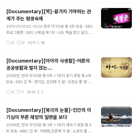
시키기란 정말 어렵고 내가 하기란 더 어러운 것이 아이 교
육이 아닐까.. 아이가 점점 크면서 보육보다는 교육에 치중
[Documentary][짝]-끝가지 가야하는 관
을 하게 되는데 그러다 보니 근래 들어 읽게 되는 책도 아이
계가 주는 평생숙제
교육 방법에 대한 도서나 활용서가 많았다. 개인적으로 사
글 내용
교육이 공교육보다 우수하고 집약적이라는 것은 알고 있으
2010.01.01.02~01.16 한국 약 55분 총 3회 방송 : SBS
나 그 비용이 너무 크고 투자된 비용에 대한 환수 방법이 없
프로그램명 : SBS 스폐셜 제 1부 : 나도 짝을 찾고 싶다 제
는 상태이다 보니 반신반의하기 쉽기 때문에 아무 것이나
2부 : 너는 내 운명인가? 제 3부 : 미워도 다시 한번 감 독 :
작성시간
0
0
2011. 1. 18.
취하기가 쉽지 않다. 더구나 교육관련 광고가 홍..
남규홍 각 본 : 황정연 SBS에서에서 신년을 맞이해서 준비
한 시크한 다큐멘터리라고 해야할까..역시 살짝 깊이나 감
동보다는 재미 쪽에 가까운 다큐멘터리였지만, 짝이 있는
[Documentary][아이의 사생활]-어른의
사람에게나 짝이 없는 사람에게나 모두 볼 만한 프로그램
공공생활과 멀지 않는....
이다. 3주에 걸쳐 구성을 나누었는데 이른바 만남에서 헤
글 내용
어짐까지라고 보면 될 것 같다, 먼저 1부를 보면, 협소한 공
2008년, 한국 약 55분 총 5회 +1회의 후기 포함 총 6회
간 안에서 자신의 짝을 찾는 젊은 남녀들을 통해 연애의 원
방송 : EBS 감 독 : 정지은, 김민태 각 본 : 오정요 촬 영 : 정
류를 찾아가 본다는 기획 의도는 좋으나 이것은 대부분의
재호, 강한숲 작년에 이 프로그램이 좋다는 이야기를 아이
작성시간
0
1
2010. 2. 1.
변수에 의해 변할 수 있기 때문에 꽤 짜여져 있..
미술학원 어머니한테 들었지만, 이제야 겨우 영상을 구해
서 볼 수 있었다. 조금 많이 뒤 늦은감이 있는 감상이었지
만, 조금은 놀랍고 재미있는 다큐멘터리가 아닌가 생각이
[Documentary][북극의 눈물]-인간의 이
된다. 제목은 아이의 사생활이었지만, 내용상 어른의 공공
기심이 부른 재앙의 일면을 보다
생활과 함께 묶어서 생각해 본다고 해서 전혀 빠질 것 없는
글 내용
내용을 담고 있다. 예전부터 아이에 관한 이야기라면 자기
2008년, 한국 약 55분 총 3회 +1회의 제작기 포함 총 4
아이이든 남의 아이이든 내 놓고 말하기 껄끄러운 부분이
회 방송 : MBC 감 독 : 허태정,조준목 각 본 : 노경희 촬 영 :
있는데 그건 아이라는 독립개체가 아닌 엄마 아빠라는 연
김영철, 송갑영, 홍성욱, 진흥배, 김형근, 지승우 나레이션 :