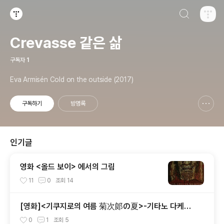
검색하기
티스토리
Crevasse 같은 삶
구독자
1
Eva Armisén Cold on the outside (2017)
구독하기
방명록
신고하기 레이어
열기
인기글
영화 <올드 보이> 에서의 그림
11
0
조회
14
[영화]<기쿠지로의 여름 菊次郞の夏>-기타노 다케시
감독판 키드 Kids
0
1
조회
5