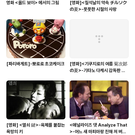
영화 <올드 보이> 에서의 그림
[영화]<칠석날의 약속 チルソク
の夏>-풋풋한 시절의 사랑
[파리바게트]-뽀로로 초코케이크
[영화]<기쿠지로의 여름 菊次郞
の夏>-기타노 다케시 감독판 키
드 Kids
[영화] <열쇠 鍵>-육체를 붙잡는
<애널라이즈 댓 Analyze That
욕망의 키
>-어느 새 마피아랑 친해 져 버