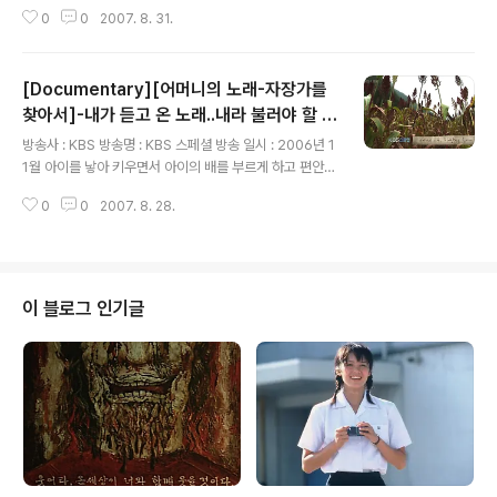
사람들.. 그 안에서 자신의 욕심과 이기심을 버린 이후 더
0
0
2007. 8. 31.
큰 행복을 얻는 사람들에 대한 짧은 이야기..사랑은 받아야
맛이긴 하지만, 친절이나 마음은 줄때도 더 폭발적인 에너
지를 자신에게 되돌려 준다는 사실을 느끼면서 살아가는
[Documentary][어머니의 노래-자장가를
사람들의 이야기가 담겨 있다. 잣니이 남에게 어떠한 의미
가 있는 사람이 되기 위해서는 자신이 더 알차고 큰 사람이
찾아서]-내가 듣고 온 노래..내라 불러야 할 노
글 내용
되어야 한다는 교육의 한 패턴도 찾아 볼 수 있는 작품. 무
래들
방송사 : KBS 방송명 : KBS 스페셜 방송 일시 : 2006년 1
신경하고 무조건적인 사랑이 아니라 함께 생활하고 부딪히
1월 아이를 낳아 키우면서 아이의 배를 부르게 하고 편안한
면서 그들의 삶 그 자체에 가까이 다가가려는 모습들이 무
잠을 자게 해 주는 것이 얼마나 기쁜 일인지 느껴본 나에게
척 교훈적으로 다가오는 작품이다. 점점 더 이타적인 삶 자
0
0
2007. 8. 28.
있어서 이 자장가에 대한 다큐멘터리는 마음으로 전해지는
체가 바보 스러운 ..
것이 많았다, 정과 사랑을 나누고 피부와 피부를 살같과 살
같을 부딪히면서 아이를 키우는 것임을 다시 한번 마음속
으로 느꼈다. 오랜동안 어머니의 노래들을 듣고 왔을 텐
데...난 아이를 재울 때 왜 그런 생각을 하지 못했을까 하는
이 블로그 인기글
생각이 들었다. 그 자장가가 지금의 농촌에서도 사라진다
고 하고 근래의 주변을 봐도 자장가에 대한 이야기가 별로
없는 걸 보면 자장가는 지금의 우리에게 일상적인 노래가
아닌가 보다. 그런 자장가에 대한 소재나 주재는 신선했는
데, 비교적 반복적인..