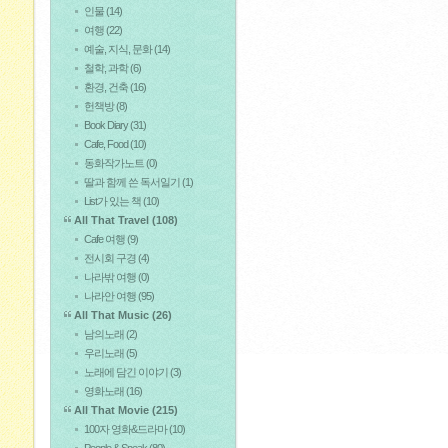
인물
(14)
여행
(22)
예술, 지식, 문화
(14)
철학, 과학
(6)
환경, 건축
(16)
헌책방
(8)
Book Diary
(31)
Cafe, Food
(10)
동화작가노트
(0)
딸과 함께 쓴 독서일기
(1)
List가 있는 책
(10)
All That Travel
(108)
Cafe 여행
(9)
전시회 구경
(4)
나라밖 여행
(0)
나라안 여행
(95)
All That Music
(26)
남의노래
(2)
우리노래
(5)
노래에 담긴 이야기
(3)
영화노래
(16)
All That Movie
(215)
100자 영화&드라마
(10)
People & Speak
(80)