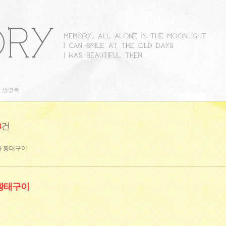
방명록
8
건
과 황태구이
 황태구이