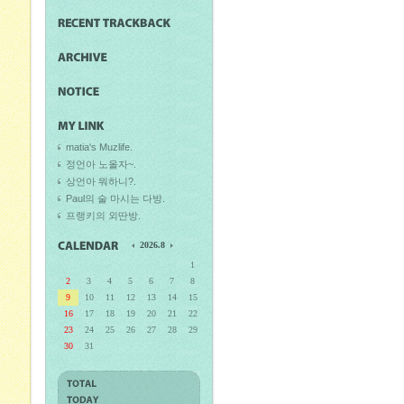
matia's Muzlife.
정언아 노올자~.
상언아 뭐하니?.
Paul의 술 마시는 다방.
프랭키의 외딴방.
2026.8
1
2
3
4
5
6
7
8
9
10
11
12
13
14
15
16
17
18
19
20
21
22
23
24
25
26
27
28
29
30
31