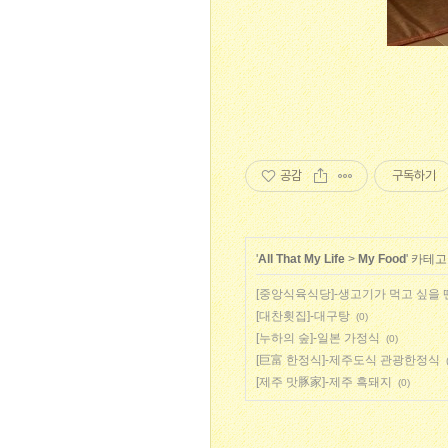
공감
구독하기
'
All That My Life
>
My Food
' 카테
[중앙식육식당]-생고기가 먹고 싶을 
[대찬횟집]-대구탕
(0)
[누하의 숲]-일본 가정식
(0)
[巨富 한정식]-제주도식 관광한정식
[제주 맛豚家]-제주 흑돼지
(0)