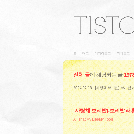
홈
태그
미디어로그
위치로그
전체 글
에 해당되는 글
197
2024.02.18
[사랑채 보리밥]-보리밥
[사랑채 보리밥]-보리밥과
All That My Life/My Food