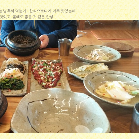
는 병옥씨 덕분에.. 한식으로다가 아주 맛있는데..
있고..몸에도 좋을 것 같은 한상...