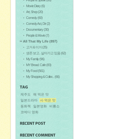
Movie Diary
(6)
Art, Shop
(20)
Comedy
(60)
Comedy Act, Dir
(2)
Documentary
(30)
People & Movie
(7)
All That My Life
(897)
고거 & 이거
(25)
생존 보고.. 살아가고 있음
(62)
My Family
(96)
MY Bread. Cafe
(83)
My Food
(561)
My Shopping & Collec..
(66)
제주도
해 먹은 맛
일본드라마
사 먹은 맛
동화책
일본영화
비룡소
코메디 영화