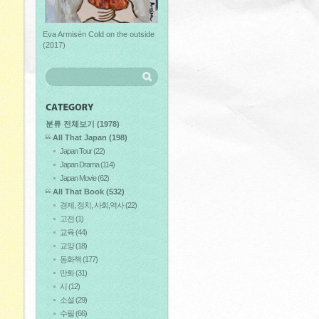
Eva Armisén Cold on the outside
(2017)
분류 전체보기
(1978)
All That Japan
(198)
Japan Tour
(22)
Japan Drama
(114)
Japan Movie
(62)
All That Book
(532)
경제, 정치, 사회,역사
(22)
고전
(1)
교육
(44)
교양
(18)
동화책
(177)
만화
(31)
시
(12)
소설
(29)
수필
(66)