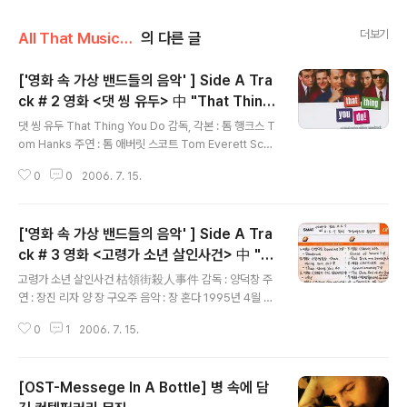
더보기
All That Music/영화노래
의 다른 글
['영화 속 가상 밴드들의 음악' ] Side A Tra
ck # 2 영화 <댓 씽 유두> 中 "That Thing
글 내용
You Do (Live)"
댓 씽 유두 That Thing You Do 감독, 각본 : 톰 행크스 T
om Hanks 주연 : 톰 애버릿 스코트 Tom Everett Scot
t 리브 타일러 Liv Tyler 조나단 쉐이크 Johnathon Sch
0
0
2006. 7. 15.
aech 애단 애버리 Ethan Embry 음악 : 하워드 쇼어(Ho
ward Shore) 1996년 Sony Music 국내 발매 , , , 그리
고 최근의 까지 이들 영화에서 찾아볼 수 있는 톰 행크스를
['영화 속 가상 밴드들의 음악' ] Side A Tra
생각한다면, 아주 많고 다양한 작품 수 만큼이나 뛰어난 연
기로 국내에도 팬이 많은 헐리우드의 베테랑 배우임을 알
ck # 3 영화 <고령가 소년 살인사건> 中 "W
글 내용
수 있습니다. 하지만 톰 행크스의 영화적인 재능이나 감각
hy"
고령가 소년 살인사건 枯領街殺人事件 감독 : 양덕창 주
은 단순히 배우에만 머물지 않는 것 같습니다. 왜냐하면 오
연 : 장진 리자 양 장 구오주 음악 : 장 혼다 1995년 4읠 13
늘 여러분들께 소개해 드릴 사운드트랙의 원안이 되는 영
일 WARNER MUSIC KOREA 발매 대만의 영화를 접할
화의 감독을 ..
0
1
2006. 7. 15.
수 있는 기회란 국내에서 개최되는 영화제를 제외한다면
너무나 찾기 힘든 것이 사실입니다. 그나마 몇몇의 이름난
감독들의 작품을 제외한다면 사실 대만의 대중영화를 만난
[OST-Messege In A Bottle] 병 속에 담
다는 것은 하늘의 별따기처럼 너무나 힘든 일이지요. 90년
대 초, 예술영화의 바람과 함께 영화팬들이 너무나 열열하