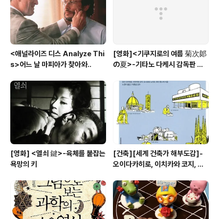
<애널라이즈 디스 Analyze Thi
[영화]<기쿠지로의 여름 菊次郞
s>어느 날 마피아가 찾아와..
の夏>-기타노 다케시 감독판 키
드 Kids
[영화] <열쇠 鍵>-육체를 붙잡는
[건축][세계 건축가 해부도감]-
욕망의 키
오이다카히로, 이치카와 코지, 요
시모토 노리오, 와다 류스케 공저