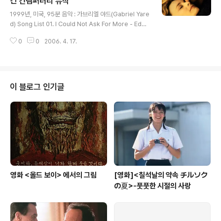
긴 컨템퍼러리 뮤직
글 내용
게 칭송했던 몇몇의 대만 감독들 중에 양덕창이라는 이름
1999년, 미국, 95분 음악 : 가브리엘 야드(Gabriel Yare
은 상당히 유명한 이름이었습니다. 당시 소문에 휩싸였던
d) Song List 01. I Could Not Ask For More - Edwi
작품은 120분짜리 테이프 2개를 꽉꽉 채웠던 것으로도 유
n Mccain 02. No Mermaid - Sinead Lohan 03. Le
명했던 영화 이었습니다. 작품의 길이도 길이였지만 답답
0
0
2006. 4. 17.
t Me Let Go - Faith Hill 04. I Will Know Your Love
한 시대에 힘겹게 청춘을 경험..
- Beth Nielsen Chapman 05. Only Lonely - Hooti
e & The Blowfish 06. Don't - Yve.N.Adam 07. Ca
rolina - Sheryl Crow 08. I Love you - Sarah McL
achlan 09. Fallen Angels - Marc Cohn 10. Some
이 블로그 인기글
where In The Middle - Nine Sky..
영화 <올드 보이> 에서의 그림
[영화]<칠석날의 약속 チルソク
の夏>-풋풋한 시절의 사랑