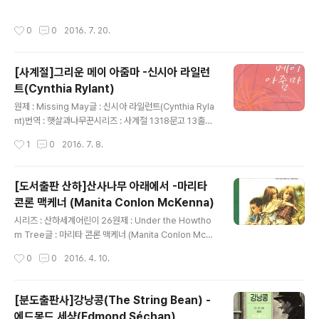
만...빠른 세월 속에서 그럼에도 불구하고 요즘의 아이들이
관한 담백한 중편.오지를 무대로 순박한 아이들의 미묘한
찬찬히 한번 읽고 생각해 봤음 하는 소재들이 많이 담겨있
감정변화를 비교적 조용하고 잔잔하게 그려내는 소설로,
작성시간
0
0
2016. 7. 20.
다..
요즘 아이들에게 시시하게 읽힐지 의외의 신선함으로 읽힐
지가 궁금하다. 서울을 도시를 동경하는 아이의 마음, 자기
와 비슷한 세계 안의 아이에게 느끼는 연정, 그 연정을 뚫고
[사계절]그리운 메이 아줌마 -신시아 라일런
드러나는 다른 세계의 아이에게서 느껴지는 호기심..모든
트(Cynthia Rylant)
것들이 뒤엉켜 아이는 조금씩 서서히 성장하리라.. 어려운
글 내용
말도 특별히 꼬일것 없는 구성으로 편안함을 전해주는 성
원제 : Missing May글 : 신시아 라일런트(Cynthia Ryla
장소설이다. - 책 속의 글 - "염소의 웃음소리는 꾸밈과 속
nt)번역 : 햇살과나무꾼시리즈 : 사계절 1318문고 13출판
임이 없어서 참 듣기 좋다. 아니, 어쩌면 울음소리가 아니고
사 : 사계절출판일 :2005년 9 고침판 3쇄가격 :7,500 어
작성시간
1
0
2016. 7. 8.
웃음소리인지..
릴 때 엄마를 잃고..친척집을 혹은 낯선곳에서 자신의 운명
을 직시하던 어린 아이는 새로운 가족을 만나 소녀가 되는
사이에 그 새로운 가족 중 하나를 잃는다. 그리고 그 사실을
[도서출판 산하]산사나무 아래에서 -마리타
현실로 받아들이고 있는 그대로를 습득해 나가는 성장소설
콘론 맥케너 (Manita Conlon McKenna)
로 어린 나이에 접하는 가족과 인연과의 이별을 비교적 담
글 내용
담하게 그리고 있는 짧은 이야기이다.주된 평가가 절제된
시리즈 : 산하세계어린이 26원제 : Under the Howtho
감정 표현이라고 하는데..너무 절제되어 있었나..그렇게 큰
m Tree글 : 마리타 콘론 맥케너 (Manita Conlon McKe
감동이나 재미를 느끼진 못했다.성장기 소년과 소녀들이
nna)번역 : 이명언출판사 : 도서출판 산하출판일 : 2006
작성시간
0
0
2016. 4. 10.
겪는 다이나믹한 이야기와 별개로 이 책에서 전해져 오는
년 11.01 초판 2쇄가격 : 8,500 이른바, 19세기에 있었던
이..
아일랜드 대기근, 감자 대기근을 배경으로 해서 씌어진 아
일랜드의 청소년 소설.우울한 분위기에 무거운 주제를 담
[분도출판사]강낭콩(The String Bean) -
고 있지만, 그런 배경 안에서도 형제, 자매들끼리 어려움을
에드몽드 세샹(Edmond Séchan)