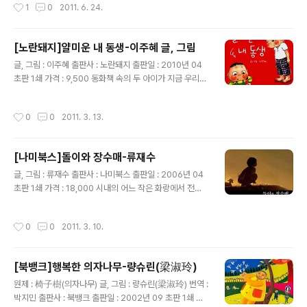
작성시간
1
0
2011. 6. 24.
한 담화를 깔끔한 그림으로 그려낸 그림책이다. 자신의 부
끄러움을 떨쳐 내기 위해 아이는 노력을 한다, 내가 아닌 다
른 사람의 부끄러움에 대한동감을 통해 스스로의 심리 상
[노란돼지]얄미운 내 동생-이주혜 글, 그림
태를 이겨내는 아이는 지금보다 더 큰 세상을 향해 한발 더
글 내용
딛고 나가는 시발점에 대한 이야기를 전해 준다. 지금도 그
글, 그림 : 이주혜 출판사 : 노란돼지 출판일 : 2010년 04
렇지만, 5살 즈음해서 부끄러움을 유난히 많이 타던 딸아
초판 1쇄 가격 : 9,500 동화책 속의 두 아이가 지금 우리
이가 이 책을 읽고 역시 조금은 부끄러워 하면서 씨익 웃던
집에도 두 명이나 있다. 언니가 잘 못한 일을 쪼르르 달려와
아이의 모습이 생각이 난다. 처음엔 독특한 표지 덕에 책을
서 이르는 동생과.."그러면 안돼"를 연발하는 언니..그렇게
작성시간
0
0
2011. 3. 13.
들었..
두 딸은 서로의 관계에 익숙해져 간다. 그런 관계 중에서 언
니의 입장에서 그려놓은 동화책... 실제 그대로의 생활이 보
이는 사실적이면서도 코믹한 작품이다. 어느 정도 글씨를
[나미북스]돌이와 장수매-류재수
읽을 줄 아는 아이는 엄마가 읽어주기 보다는 혼자서 읽고
글 내용
혼자 동감하고 혼자 웃는 것이 더 좋지 않을까 하는 생각이
글, 그림 : 류재수 출판사 : 나미북스 출판일 : 2006년 04
들었다. 언니에게 동생과의 관계를 정형화해서 주지 시켜
초판 1쇄 가격 : 18,000 시내의 어느 작은 화랑에서 전시
줄 수는 없지 않나..모든 관계는 스스로 만들어 가는 것이니
되고 있는 한국화 전시회 하나를 보고 나온 것 같은 그림
까... 엄마도 보고 씽긋 웃었으면, 실제 그 상황인 우..
책.. 동화책이라는 말보다는 그림책이라는 말이 더 어울리
작성시간
0
0
2011. 3. 10.
는 우리 동화다. 한없이 마음씨 착은 나의 할아버지나 할머
니가 잠이 안와서 뒤척이는 나를 위해 속닥속닥 읽어주는
옛날 이야기 같아서 깊은 우리 정서를 느끼게 해 준다. 최
[북뱅크]행복한 의자나무-량슈린(梁淑玲)
근래에 나오는 전래동화들이 꽤 많이 젊어진 그림에 위트
글 내용
까지 더해서 나오는 것에 비하면 이 책은 정석에 아주 가까
원제 : 椅子樹(의자나무) 글, 그림 : 량슈린(梁淑玲) 번역 :
이 있는 우리 옛 이야기 같다. 마을을 지켜주는 수호신 장수
박지민 출판사 : 북뱅크 출판일 : 2002년 09 초판 1쇄 가