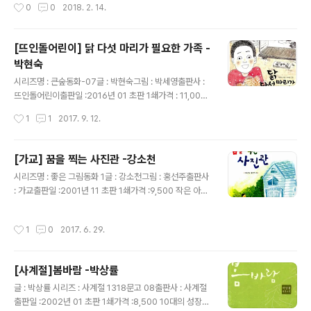
작성시간
0
0
2018. 2. 14.
초판 1쇄가격 : 9,000 못생겨서 주인에게 버림받은 강아지
심프..주인에게 버려지자마자 이 나약한 아이는 떠돌이 개
이른바, 거지 개가 된다. 도시로 먹을 것을 찾아 떠난 심프
[뜨인돌어린이] 닭 다섯 마리가 필요한 가족 -
는 우연히 서커스단의 어릿광대 일을 하는 평생의 친구를
박현숙
만나 따뜻한 밥을 먹고 편안한 잠을 잔다. 자신의 곁을 내어
글 내용
준 만남을 통해 시작된 이 우정은 낯선 거지개에게 기꺼이
시리즈명 : 큰숲동화-07글 : 박현숙그림 : 박세영출판사 :
자리와 식사를 내어준 친구가 자신과 비슷한 처지임을 알
뜨인돌어린이출판일 :2016년 01 초판 1쇄가격 : 11,000
고 기꺼히 어딘가로 어떻게 날아가더라도 도움이 되고 싶
온가족이 함께 같은 책, 하나의 책을 읽자. 한권의 책을 함
작성시간
1
1
2017. 9. 12.
어 대포알이 되고야 마는 심프의 모습에서 안..
께 읽고 그 시간을 함께 나누자. 그래서 최근에 떠오르는 책
읽기의 자세 "낭독" 우리 집도 해 보았다. 그런 결심을 행동
으로 옮기는데 첫번 째로 선택된 책이 바로 이 책이다. 근저
[가교] 꿈을 찍는 사진관 -강소천
에 주변에서 회자되는 많은 국내 작가들의 동화책들이 상
글 내용
시리즈명 : 좋은 그림동화 1글 : 강소천그림 : 홍선주출판사
당히 우울한 가족환경에 침울한 상황 속에 놓인 아이들이
: 가교출판일 :2001년 11 초판 1쇄가격 :9,500 작은 아이
어렵게 그 고난을 이겨 나가는 이야기나 편모 혹은 편부 슬
의 독서모임 덕분에 후다닥 읽게 된 책.책을 다 읽고 저자를
하의 가정환경 속에서 이야기가 전개되는 책들이 많아서
보니 북한 출신의 작가로..교훈적인 동화를 많이 썼다고...
동화 초반부 집 나간 엄마에 대한 반감이 얼마나 컸는지 모
작성시간
1
0
2017. 6. 29.
책에 소개되어 있는 3가지의 작품 모두 책 속에 소개된 해
르겠다. 그럼에도 따뜻함을 견지한 책장 켜켜이를 함께 나
설서처럼 정말 교훈적인 내용이 많이 담겨 있었다. 꿈과 현
눌 수 있어서..
실을 오가는 듯한 소재를 잡고 있지만, 결국은 현실의 삶에
[사계절]봄바람 -박상률
대한 애정을 녹아나게 하는 이야기..크게 악한 사람도 나쁜
글 내용
사람도 등장하지 않는 착한 이야기들...요즘 나오는 동화책
글 : 박상률 시리즈 : 사계절 1318문고 08출판사 : 사계절
에 비해서는 비교적 고루한 이야기를 담고 있는 것 같지
출판일 :2002년 01 초판 1쇄가격 :8,500 10대의 성장에