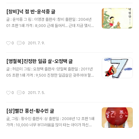
다. 아침부터 허둥 허둥 빠트린 것이 있어도 즐거운 가족여
게 ..
행...함께 준비하는 과정에서 집과는 다른 공간에서 느끼는
[창비]넉 점 반-윤석중 글
모든 감정들이 쌓이고 서로를 알게 되는 것이 삶의 연장..여
글 내용
행의 묘미라는 걸 이 평범한 그림책은 있는 그대로의 모습
글 : 윤석중 그 림 : 이영경 출판사 :창비 출판일 : 2004년
으로 알려주는 것인지도 모르겠다. 어허!! 예상대로 이 책읽
01 초판 1쇄 가격 : 8,000 근래 들어서... 근데 지금 몇시
을 함께 읽은 우리 딸 나도 동물원 가고 싶다!!...그렇겠지...
야? 라는 질문을 계속 하는 둘째 딸이 책 읽고 나서 언뜻 스
아이쿠야...우린 언제 가냐..!!
쳐 생각이 났다. 시간이라는 개념을 물리적으로 철학적으
작성시간
0
0
2011. 7. 9.
로 폭 넓게 이해 하려면 꽤 오랜 시간이 걸리겠지만 윤석중
의 시에 담긴 아이의 천진함과 낭만적인 기운은 시간에 대
한 또 다른 유머감각을 전해 준다. 엄마의 심부름으로 동네
[영철북]진정한 일곱 살-오정택 글
할아버지에게 지금의 시간을 물어서 시간을 듣고는 그 시
글 내용
간을 엄마에게 잊어버리지 않고 알려주기 위해 기억하는
글 : 허은미 그림 : 오정택 출판사 :양철북 출판일 : 2011년
과정이 계속해서 흘러가도 아이에게 엄마에게 전해 줄 정
05 초판 1쇄 가격 : 9,500 진정한 일곱살은 갖추어야 할
답은 넉점 반...바로 그 시간에 묶여져 있다. 시간이 흘러간
능력도 자질도 많다. 이 책은 그 능력과 자질을 나열하면서
다는 개념을 터득하는 데는 넉점반보다도 훨씬 많은 시간
시작한다. 책 속의 나이 일곱 살인 딸은 "나랑 똑같네"라며
작성시간
0
0
2011. 7. 5.
이 필요하다는 ..
아주 좋아하면서 책장을 넘기다가...자기가 그 능력과 자질
을 다 갖추지 못한 사실을 점점확인 해 가면서 급 시무룩해
졌다. 아 정말..일곱 살 정도면...이라고 함께 걱정하면서 읽
[상]빨간 풍선-황수민 글
던 책장은 마지막 부분.. 부족한 부분은 여덟 살 때 채우면
글 내용
되고 진정한 여덟살이 안 되면 아홀 살 때에 채우면 된다는
글, 그림 : 황수민 출판사 :상 출판일 : 2008년 12 초판 1쇄
부분에서 딸아이의 환한 웃음 꽃이 되었다. 그 감정의 움직
가격 : 10,000 너무 부끄러움을 많이 타는 아이가 자신의
임을 동감하며읽는 재미는 아주 커져 가고..끝에는 안도감
얼굴을 가리기 위해 들고 다니는 빨간 풍선...빨간 풍선은
으로 엄마 딸 모두가 아주 행복감에 젖었다. 책속..
빨갛게 변한 아이의 얼굴이 아닐까.. 아이의 부끄러움에 관