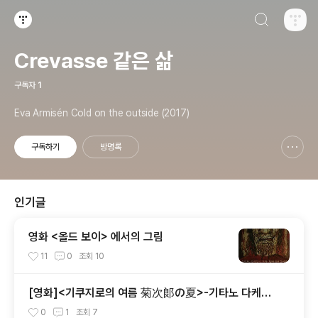
검색하기
티스토리
Crevasse 같은 삶
구독자
1
Eva Armisén Cold on the outside (2017)
구독하기
방명록
신고하기 레이어
열기
인기글
영화 <올드 보이> 에서의 그림
11
0
조회
10
[영화]<기쿠지로의 여름 菊次郞の夏>-기타노 다케시
감독판 키드 Kids
0
1
조회
7