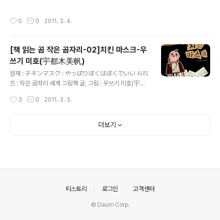
매의 아우라와 그걸 경이롭게 바라보는 보잘 것 없는 인간
격 : 7,000 서양의 대만 버젼이라고 불러도 좋을 책으로 자
과 그 중에서도 장수매의 위엄을 전혀 느끼지 못하고 자신
기의 존재 이유와 나눔에 대한 소재를 아이들의 눈높이에
작성시간
0
0
2011. 3. 4.
의 영달을 위해 죽..
맞게 그려놓은 책이다. 개인적으로 이 책이 초등 저학년, 는
초등 고학년에 연결해서 함께 읽어주면 좋겠다는 생각을
했다. 자신을 제외한 모든 것에 관심이 없이 스스로 고독하
[책 읽는 곰 작은 곰자리-02]치킨 마스크-우
게 지내던 의자나무는 우연히 거인 에이트가 앉아서 휴식
쓰기 미호(宇都木美帆)
을 취하면서 관계를 트게 된다. 자신이 의자나무가 될 수 있
글 내용
음도 처음 알았다. 최초로 자신 이외의 것과의 관계를 가지
원제 : チキンマスク : やっぱりぼくはぼくでいい 시리
게 된 의자나무는 그 관계 속에서 자신의 존재 의미와 기쁨
즈 : 작은 곰자리 세계 그림책 글, 그림 : 우쓰기 미호(宇都
을 느끼면서 스스로를 자신이 아닌 많은 것들을 위해 가꾸
木美帆) 번역 : 장지현 출판사 : 책 읽는 곰 출판일 : 2008
작성시간
3
0
2011. 3. 3.
기 까지 ..
년 03 초판 1쇄 가격 : 9,000 난 왜 태어난 걸까? 난 왜 이
따위로 태어난 걸까?...사춘기를 겪으면서 아이의 성장 상
태를 되돌아보게 하는 아이의 질문 중 이것 만큼 쎈 것이 있
더보기
을까? 나도 학교 공부를 잘 하지 못하는 아이라는 걸 알게
된 중학교 1학년 때 이런 생각을 한 적이 있는데, 역시 어린
나이이다 보니 나의 노력보다는 주변의 환경 가장 쉽게 부
모님을 원망하면서 이 질문에 소극적인 대답을 반복해 오
던 그 시절이 떠 오른다. 이 책은 그런 질문과 고민에 빠져
버린 치킨 마스크를 주인공으로 해서 별 것 아닌것이 아니
의안내
티스토리
로그인
고객센터
라..
© Daum Corp.