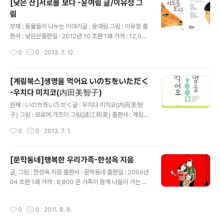
[낮은 산]서로를 보다 -윤여림 글/이유정 그
그 사슬에서 벗어날 수 있게 된다. 작가가 이야기 하고 싶은
림
바가 아이들의 거짓말이 커져버린 사건에 중점을 둔 것이
글 내용
었는지 잘못은 할 수 있으나 그것을 인정하고 받아들이는
부제 : 동물들이 나누는 이야기글 : 윤여림 그림 : 이유정 출
것이 중요하다는 것을 말 하고 싶었는지 모르겠으나 난 책
판사 : 낮은산출판일 : 2012년 10 초판 1쇄 가격 : 12,000
속에 등장하는 어른들의 머쓱한 행동들에 조금은 무안해
철학적인 제목..이기도, 시 한 구절 인 것 같기도 한 제목 ..
작성시간
0
0
2013. 7. 12.
지기도 하는 책이었다. 평..
호기심을 자극하기에 충분한 제목이다.6세 작은 딸은 자기
가 아는 동물을에 관심 가지기에 바쁘고, 아홉살 딸은 조금
의아하게 본다. 이 책의 배경을 어디로 보느냐에 따라 기 이
[계림북스]생명을 먹어요 いのちをいただく
해의 폭이 한 없이 넓어질 수 있는 매력적인 책이라는 걸 우
-우치다 미치코(内田美智子)
리 큰 딸 느끼는 건가?..그냥 동물들이 나오는 책만은 아니
글 내용
라는 느낌은 급기야.."여기 동물원이야?"라고 물어주는 딸
원제 : いのちをいただく글 : 우치다 미치코(内田美智
을 보며..1단계는 통과인가?라는 생각을 했다.동물원이 배
子) 그림 : 모로에 가즈미 그림(諸江和美) 출판사 : 계림북
경일 수도 있겠지만, 더 크게 보면, 지구라도 봐도 좋지 않
스 출판일 : 2012년 07 초판 1쇄 가격 : 9,000 "아! 너무
작성시간
0
0
2013. 7. 1.
을까? 라는 생각을 한 나는 서로를 보는 것이 ..
불쌍하다."이 책을 다 읽은 아홉 살 큰 딸 아이의 반응이다.
동물이라면, 발 밑에 지나가는 개미도 좋아서 지켜보는 큰
딸아이가 막상 자기가 좋아하는 고기들이 자신이 좋아하던
[문학동네]행복한 우리가족-한성옥 지음
동물들이라는 생각을 하고는 조금은 놀란 듯 보였다. 아 동
글 내용
글, 그림 : 한성옥 지음 출판사 : 문학동네 출판일 : 2006년
화책 치고는 조금 철학적인 주제인데 괜찮을려나 했지만,
04 초판 1쇄 가격 : 8,800 온 가족이 함게 나들이 가는 풍
아이는 꽤 감동 받은 듯 했다. 조금은 생각이 깊어지려면 이
경을 담담하게 담아낸 일기 같은 동화책.. 이 동화책을 읽어
정도 충격이 있어야지..라고 생각하며 내가 조금 더 자세하
주면..때론 동물원에도 편안하게 데리고 가지 못했던 일상
다시 읽어보게 된 책. 딸 아이도 소고기는 소의 고기고 돼지
작성시간
0
0
2011. 8. 8.
이 떠 올라서 엄마 마음은 개운하지 않은 책인지도 모르겠
고기는 돼지의 고기라는 것은 알고 있었겠지만, 방금 맛있