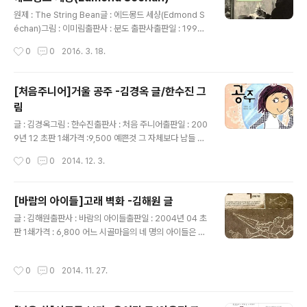
극복해 나가는 과정이 눈물겹다.아일랜드와 영국의 역사가
글 내용
우리와 일본의 역사와 엇비슷해서 더더욱 감정이입이 가능
원제 : The String Bean글 : 에드몽드 세샹(Edmond S
한 성장소설이다.부모의 틀을 벗어하는 위기란 각 개인에
échan)그림 : 이미림출판사 : 분도 출판사출판일 : 1996
게도 있기 나름이지만, 이 소설에 등장하는 대기근이라는
년 06 초판 1쇄가격 :2,700 분도 우화 시리즈를 수집하기
작성시간
0
0
2016. 3. 18.
현실을 지금의 현실과는 전쟁만큼이나 먼것이지만, 그럼에
시작하면서..하루에 한권씩 시간이 된다면 읽어보자..분량
도..
이 적으니 욕심도 내지 말고 하루에 한권씩..책이 내 손에
들어오는 대로.. 이런 마음으로 책을 찾다 보니까 분도우화
[처음주니어]거울 공주 -김경옥 글/한수진 그
의 많은 시리즈가 다른 출판사로 옮겨서 재판 된 것이 많았
림
다.처음으로 읽은 책은 사진과 이야기가 담긴 강낭콩..내용
글 내용
은 담백하고 조금 코믹하기도 하고..이유는 모르겠지만, 조
글 : 김경옥그림 : 한수진출판사 : 처음 주니어출판일 : 200
금 위로가 되는 것도 같은..독특한 내용의 책..강낭콩 한알
9년 12 초판 1쇄가격 :9,500 예쁜것 그 자체보다 남들 눈
이 주는 위로와 감사가..지구상 흙과 물과 해가 있는 어느
에 내가 예쁘게 보이는데 더 관심이 많아질 시기의 우리 딸
작성시간
0
0
2014. 12. 3.
곳이든 있을 수 있지 않을까?아이들과 함께 읽고 작..
들은 나 떄와 어떻게 다를까. 책 속의 선화처럼 우리 큰 딸
도 거울을 끼고 내내 자신만의 얼굴 안으로 들어갈까 내내
웃음지으며 읽었지만 현실에 대비하면 그렇게 그저 편하게
[바람의 아이들]고래 벽화 -김해원 글
웃을 수 있는 건가 하는 생각을 했다. 또래 아이들 사이에서
글 내용
글 : 김해원출판사 : 바람의 아이들출판일 : 2004년 04 초
벌어지는 관계도 걱정이 되고 커 가는 아이가 엄마 아빠의
판 1쇄가격 : 6,800 어느 시골마을의 네 명의 아이들은 우
현재 모습을 탐색하고 그들 나름대로 판단하리라는 생각도
연한 기회에 자신들의 행동들이 마을의 어른들의 욕망을
그렇겠지 그저 넘기기에 쉬운 이슈도 아니고.. 1018..이라
부추키고 그 인간의 근본을 자극하는 일을 하게 되는 사건
고 부르는 그 혼란의 시기를 우리 아이들은 어떤 모습으로
작성시간
0
0
2014. 11. 27.
에 빠져들게 된다. 아닌 것을 아니라고 정확하게 말하지 못
통과할까 걱정스러우면서도 조금 궁금했다. 하지만 그 또
한 이야기의 발단은 온 마을을 휘젓고 자신들의 잘못에 발
한 지나가..
을 동동 구르고 난 뒤에서야 용기있는 사람의 고백을 통해