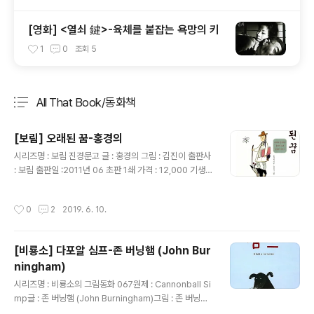
[영화] <열쇠 鍵>-육체를 붙잡는 욕망의 키
1
0
조회
5
All That Book/동화책
분류 전체보기
주요 글 목록
[보림] 오래된 꿈-홍경의
글 내용
시리즈명 : 보림 진경문고 글 : 홍경의 그림 : 김진이 출판사
: 보림 출판일 :2011년 06 초판 1쇄 가격 : 12,000 기생
금원... 기생이라는 단어 안에 담긴 조선시대 여성의 그림을
그대로 그려보아도 좋을 여건 속에서 14살의 어린 나이에
작성시간
0
2
2019. 6. 10.
금강산을 걸어서 여행한 한 사람의 이야기가 담신 동화책
여성이라고 그 대단함을 더 포장하고 싶지 않고, 한 사람의
도전에 그저 박수가 나온다. 지금의 나의 아이들의 즐겨 읽
[비룡소] 다포알 심프-존 버닝햄 (John Bur
어도 좋겠구만 어찌보면 꽤 호기심 있게 다가오지만..문안
ningham)
한 문체에 지루해 할려나 싶은 생각을 했다. 그녀의 용기,
글 내용
그리고 크게 욕심 내지 않고 자신의 삶의 온전히 받아내는
시리즈명 : 비룡소의 그림동화 067원제 : Cannonball Si
삶에 대한 태도 등을 보면서... 위인보다 아름다운 생활인이
mp글 : 존 버닝햄 (John Burningham)그림 : 존 버닝햄
얼마나 가치 있을까 생각해 본다. 아울려 사람은 그 타..
(John Burningham)출판사 : 비룡소출판일 :2001년 08