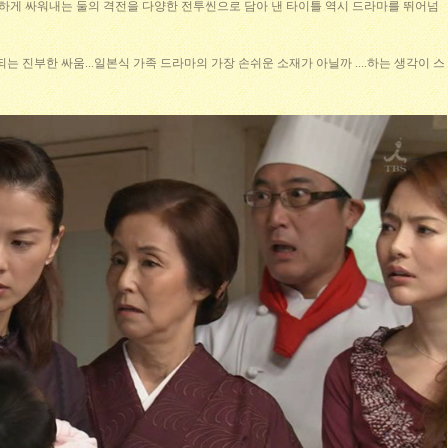
게 싸워내는 둘의 격전을 다양한 전투씬으로 담아 낸 타이틀 역시 드라마를 뛰어넘
는 진부한 싸움...일본식 가족 드라마의 가장 손쉬운 소재가 아닐까 ....하는 생각이 스