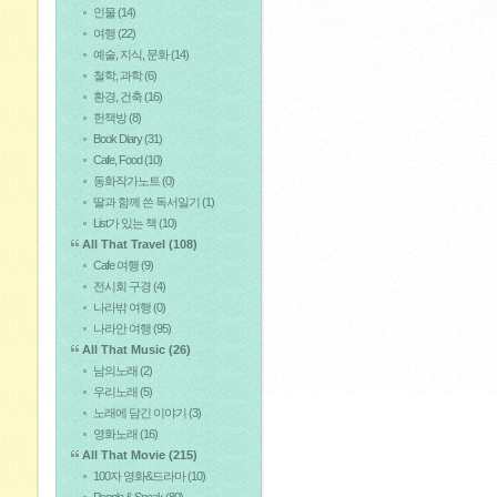
인물
(14)
여행
(22)
예술, 지식, 문화
(14)
철학, 과학
(6)
환경, 건축
(16)
헌책방
(8)
Book Diary
(31)
Cafe, Food
(10)
동화작가노트
(0)
딸과 함께 쓴 독서일기
(1)
List가 있는 책
(10)
All That Travel
(108)
Cafe 여행
(9)
전시회 구경
(4)
나라밖 여행
(0)
나라안 여행
(95)
All That Music
(26)
남의노래
(2)
우리노래
(5)
노래에 담긴 이야기
(3)
영화노래
(16)
All That Movie
(215)
100자 영화&드라마
(10)
People & Speak
(80)