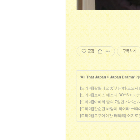
공감
구독하기
'
All That Japan
>
Japan Drama
' 
[드라마][갈릴레오 ガリレオ]-오모시
[드라마][보이스 에스테 BOYSエステ
[드라마][아빠와 딸의 7일간 パパと
[드라마][한순간 바람이 되어라 一瞬
[드라마][로쿠메이칸 鹿鳴館]-어지로