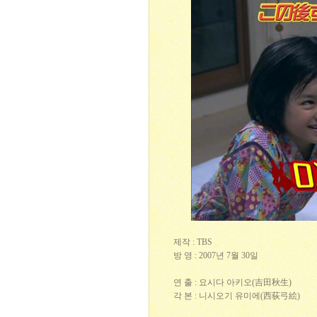
제작 : TBS
방 영 : 2007년 7월 30일
연 출 : 요시다 아키오(吉田秋生)
각 본 : 니시오기 유미에(西荻弓絵)