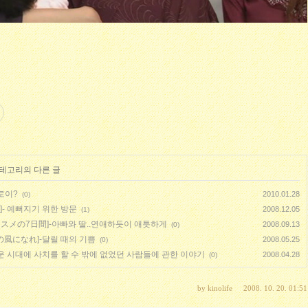
카테고리의 다른 글
로이?
2010.01.28
(0)
]- 예뻐지기 위한 방문
2008.12.05
(1)
ムスメの7日間]-아빠와 딸..연애하듯이 애틋하게
2008.09.13
(0)
の風になれ]-달릴 때의 기쁨
2008.05.25
(0)
운 시대에 사치를 할 수 밖에 없었던 사람들에 관한 이야기
2008.04.28
(0)
by
kinolife
2008. 10. 20. 01:51