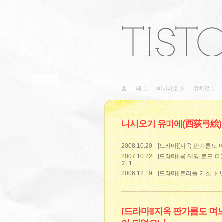
홈
태그
미디어로그
위치로그
니시오기 유미에(西荻弓絵)
2008.10.20
[드라마][지옥 판가름도 
2007.10.22
[드라마][롱 웨딩 로드
기
1
2006.12.19
[드라마][트리플 기친 ト
[드라마][지옥 판가름도 며