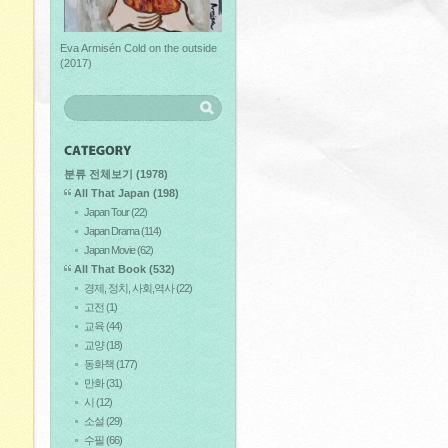
Eva Armisén Cold on the outside
(2017)
분류 전체보기
(1978)
All That Japan
(198)
Japan Tour
(22)
Japan Drama
(114)
Japan Movie
(62)
All That Book
(532)
경제, 정치, 사회,역사
(22)
고전
(1)
교육
(44)
교양
(18)
동화책
(177)
만화
(31)
시
(12)
소설
(29)
수필
(66)