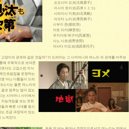
오오시마 요코(大島蓉子)
이시이 토미코(石井トミコ)
시라이시 미호(白石美帆)
아오타 노리코(青田典子)
시부키 준(柴吹淳)
이토 리카(棟里佳)
우지이에 메구미(氏家恵)
사노 시로(佐野史郎)
아사다 미요코(浅田美代子)
 고양이의 관계와 같은 것일까? 이 드라마는 그 시어머니와 며느리
의 관계를 마주보
 통해 우회적으로 보여준
이면서도 고집스런 지식
 체인초밥집을 운영하는
전쟁 아닌 다툼들이 드라
 대소사는 물론 며느리의
 결코 멈추는 법이 없는
러지는 시어머니 사이에서
 지능게임을 보는 듯한
장들과 빠른 시대를 동시
개는 조금 과장되어 있는
 느껴진다.
돈을 잘 버는 뛰어난 경영인으로서의 며느리는 밖에서