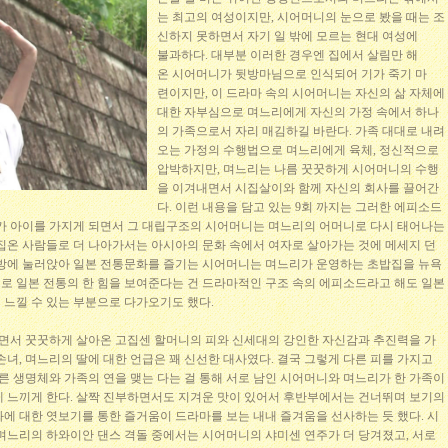
는 최고의 여성이지만, 시어머니의 눈으로 봤을 때는 조
신하지 못하면서 자기 일
밖에 모르는 현대 여성에
불과하다. 대부분 이러한 경우엔 집에서 살림만 해
온 시어머니가 뒷방마님으로 인식되어 기가 죽기 마
련이지만, 이 드라마 속의 시어머니는 자신의 삶 자체에
대한 자부심으로 며느리에게 자신의 가정 속에서 하나
의 가족으로서 자리 매김하길 바란다. 가족 대대로 내려
오는 가정의 수행법으로 며느리에게 육체, 정신적으로
압박하지만, 며느리는 나름 꿋꿋하게 시어머니의 수행
을 이겨내면서 시집살이와 함께 자신의 회사를 끌어간
다. 이런 내용을 담고 있는 9회 까지는 그러한 에피소드
느리가 아이를 가지게 되면서 그 대립구조의 시어머니는 며느리의 어머니로 다시 태어나는
시집온 사람들로 더 나아가서는 아시아의 문화 속에서 여자로 살아가는 것에 메세지 던
뒷방에 눌러앉아 일본 전통문화를 즐기는 시어머니는 며느리가 운영하는 초밥집을 뉴욕
로 일본 전통의 한 힘을 보여준다는 건 드라마적인 구조 속의 에피소드라고 해도 일본
 느낄 수 있는 부분으로 다가오기도 했다.
 하면서 꿋꿋하게 살아온 고집센 할머니의 피와 신세대의 강인한 자신감과 추진력을 가
손녀, 며느리의 딸에 대한 언급은 꽤 신선한 대사였다. 결국 그렇게 다른 피를 가지고
다른 생명체와 가족의 연을 맺는 다는 걸 통해 서로 남인 시어머니와 며느리가 한 가족이
게 느끼게 한다. 살짝 진부하면서도 지겨운 맛이 있어서 후반부에서는 건너뛰며 보기의
에 대한 엿보기를 통한 즐거움이 드라마를 보는 내내 즐겨움을 선사하는 듯 했다. 시
 며느리의 하와이안 댄스 격돌 중에서는 시어머니의 샤미센 연주가 더 당겨졌고, 서로