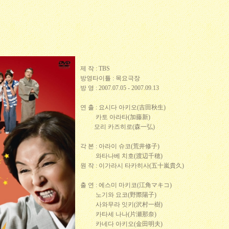
제 작 : TBS
방영타이틀 : 목요극장
방 영 : 2007.07.05 - 2007.09.13
연 출 : 요시다 아키오(吉田秋生)
카토 아라타(加藤新)
모리 카즈히로(森一弘)
각 본 : 아라이 슈코(荒井修子)
와타나베 치호(渡辺千穂)
원 작 : 이가라시 타카히사(五十嵐貴久)
출 연 : 에스미 마키코(江角マキコ)
노기와 요코(野際陽子)
사와무라 잇키(沢村一樹)
카타세 나나(片瀬那奈)
카네다 아키오(金田明夫)