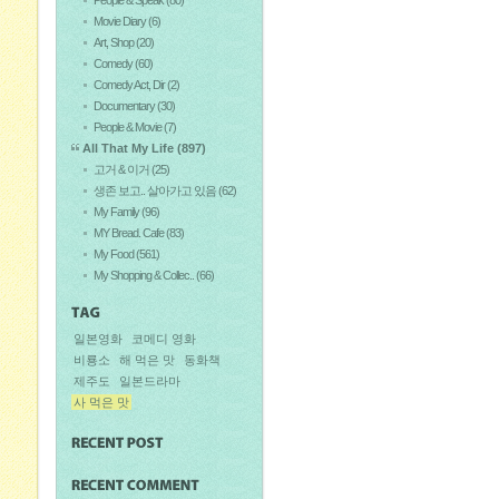
Movie Diary
(6)
Art, Shop
(20)
Comedy
(60)
Comedy Act, Dir
(2)
Documentary
(30)
People & Movie
(7)
All That My Life
(897)
고거 & 이거
(25)
생존 보고.. 살아가고 있음
(62)
My Family
(96)
MY Bread. Cafe
(83)
My Food
(561)
My Shopping & Collec..
(66)
일본영화
코메디 영화
비룡소
해 먹은 맛
동화책
제주도
일본드라마
사 먹은 맛