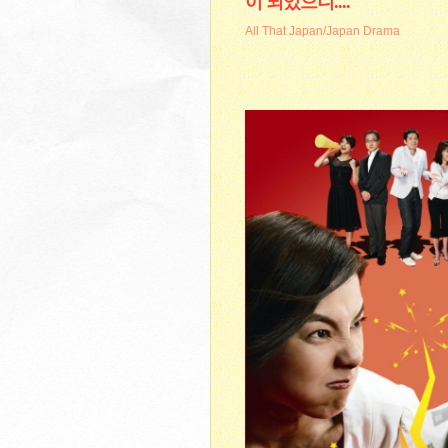
이 되었으니....
All That Japan/Japan Drama