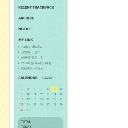
matia's Muzlife.
정언아 노올자~.
상언아 뭐하니?.
Paul의 술 마시는 다방.
프랭키의 외딴방.
2026.8
1
2
3
4
5
6
7
8
9
10
11
12
13
14
15
16
17
18
19
20
21
22
23
24
25
26
27
28
29
30
31