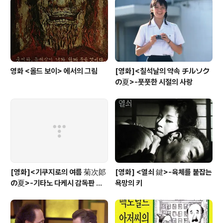
사람으로 만들기도 했지만, 서로 원수가 되게도 했다. 고리
업, 검은 경제로 돈을 끌어모은 동생과 경찰 세계에서 신념
과 청렴결백 고집쎄게 자신의 ..
영화 <올드 보이> 에서의 그림
[영화]<칠석날의 약속 チルソク
の夏>-풋풋한 시절의 사랑
[영화]<기쿠지로의 여름 菊次郞
[영화] <열쇠 鍵>-육체를 붙잡는
の夏>-기타노 다케시 감독판 키
욕망의 키
드 Kids