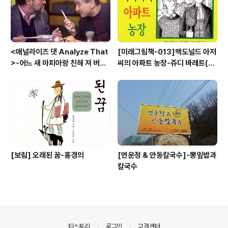
<애널라이즈 댓 Analyze That
[미래그림책-013]맥도널드 아저
>-어느 새 마피아랑 친해 져 버
씨의 아파트 농장-쥬디 바레트(Ju
려....
di Barrett)
[보림] 오래된 꿈-홍경의
[연운정 & 안동칼국수]-뽕잎밥과
칼국수
의안내
티스토리
로그인
고객센터