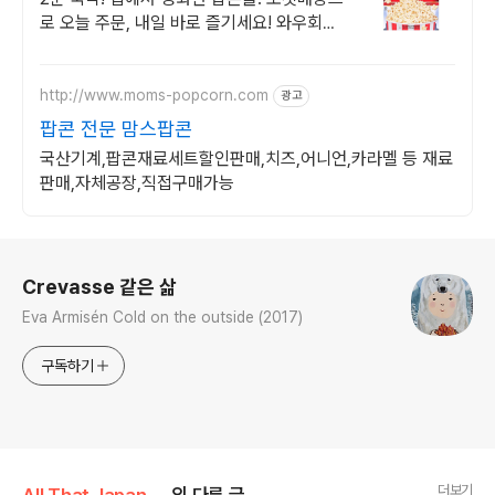
로 오늘 주문, 내일 바로 즐기세요! 와우회원
무료배송, 30일 안심 반품. 달콤 고소한 팝콘
을 쿠팡에서!
http://www.moms-popcorn.com
광고
팝콘 전문 맘스팝콘
국산기계,팝콘재료세트할인판매,치즈,어니언,카라멜 등 재료
판매,자체공장,직접구매가능
로그 정보
Crevasse 같은 삶
Eva Armisén Cold on the outside (2017)
구독하기
더보기
All That Japan/Japan Drama
의 다른 글