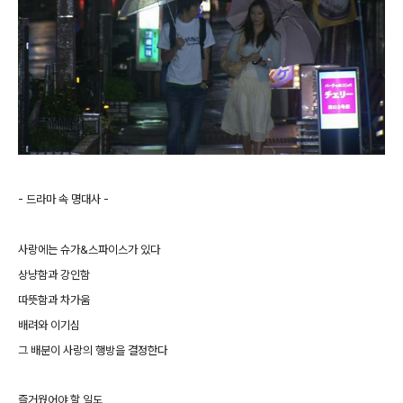
- 드라마 속 명대사 -
사랑에는 슈가&스파이스가 있다
상냥함과 강인함
따뜻함과 차가움
배려와 이기심
그 배분이 사랑의 행방을 결정한다
즐거웠어야 할 일도