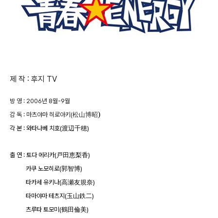
제 작 : 후지 TV
방 영 : 2006년 8월-9월
)
감 독 : 마츠야마 히로아키(松山博昭
각 본 : 와타나베 치호(渡辺千穂)
출 연 : 토다 에리카(戸田恵梨香)
카쿠 노모히로(郭智博)
타카세 유키나(高瀬友規奈)
타마야마 테츠지(玉山鉄二)
츠루타 토모미(鶴田倫美)