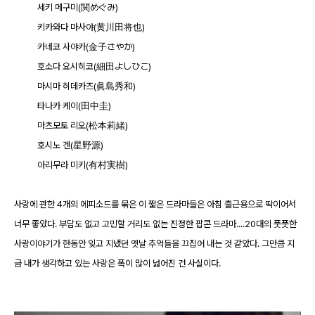
세키 메구미(関めぐみ)
키카와다 마사야(黄川田将也)
카네코 사야카(金子さやか)
호소다 요시히코(細田よしひこ)
마시마 히데카즈(眞島秀和)
타나카 케이(田中圭)
마츠모토 리오(松本莉緒)
호시노 겐(星野源)
아리무라 미키(有村実樹)
사랑에 관한 4개의 에피소드를 묶은 이 짧은 드라마들은 아침 출근용으로 딱이어서
너무 좋았다. 부담도 없고 고민할 거리도 없는 진정한 팝콘 드라마....20대의 풋풋한
사랑이야기가 한동안 잊고 지냈던 옛날 추억들을 끄집어 내는 것 같았다. 그만큼 지
금 내가 생각하고 있는 사랑은 폭이 많이 넓어진 건 사실이다.