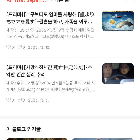
[드라마][누구보다도 엄마를 사랑해 [誰より
もママを愛す]-결혼을 하고, 가족을 이루고,
글 내용
다 같이 늙어가는...
제 작 : TBS 방 영 : 2006년 7월-9월 방 영 타이틀 : 일요
극장 감 독 : 키요히로 마코토(清弘誠) 타케조노 하지메
(竹園元) 다카하시 마사나오(高橋正尚) 각 본 : 유카와
0
0
2006. 12. 10.
카즈히코(遊川和彦) 출 연 : 타무라 마사카즈(田村正和)
이토 란(伊藤蘭) 우치다 유키(内田有紀) 타마야마 테츠
지(玉山鉄二) 나가시마 미츠키(長島弘宜) 코바야시 사
[드라마][사망추정시간 死亡推定時刻]-추
토미(小林聡美) 아베 사다오([阿部サダヲ) 게키단 히토
리(劇団ひとり) 사쿠라다 세이코(桜田聖子) 후지이 레
악한 인간 심리 추적
글 내용
이나(藤井玲奈) 카와시마 우미카(川島海荷) 코바야시
제 작 : 후지 TV 방 영 : 2006년 9월 9일 감 독 : 스기타 시
스스무(小林すすむ) 한카이 카즈아키(半海一晃) 사쿠라
게미치(杉田成道) 각 본 : 이케하타 슌사쿠(池端俊策) 원
바 히로미치(櫻庭博道) 코미야 켄고(小宮健吾) 야마자
작 : 사쿠 타츠키(朔立木)의 소설 [死亡推定時刻] 출 연
키 호세이(山崎邦正) 우메자와 마사요(梅沢昌代) 오미
0
0
2006. 12. 6.
: 요시오카 히데타카(吉岡秀隆) 마츠다이라 켄(松平健)
토시노리(尾美としのり) 오오지 메구미(大路恵美) 마..
나가사쿠 히로미(永作博美) 카나이 유타(金井勇太) 오
오고 스즈카(大後寿々花) 마츠자와 카즈유키(松澤一
之) 시나가와 토오루(品川徹) 나카하라 타케오(中原丈
雄) 토다 케이코(戸田恵子) 쿠니무라 준(國村隼) 코바야
이 블로그 인기글
시 카오루(小林薫) 여기 가난한 시절을 우애와 믿음으로
커 온 형제가 있다. 가난은 이 둘을 가장 소중하고 가까운