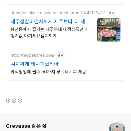
https://m.place.naver.com/restaurant/1443138417
광고
제주생갈비김치찌게 제주보다 더 제주
스럽게
봉선동에서 즐기는 제주흑돼지 점심특선 비
행기값 아끼세요김치찌게
http://recipekorea.com
광고
김치찌게 레시피코리아
외식창업에 필수 50가지 무료레시피 제공
(새창열림)
로그 정보
Crevasse 같은 삶