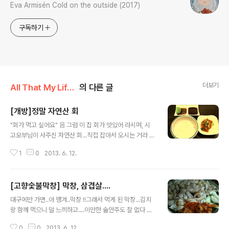
Eva Armisén Cold on the outside (2017)
구독하기
더보기
All That My Life/My Food
의 다른 글
[개방]정말 자연산 회
글 내용
"회가 먹고 싶어요" 음 그럼 이 집 회가 맛있어 라시며, 시
고모부님이 사주신 자연산 회...직접 잡아서 오시는 거라 듣
도보도 못한 회 이름이 즐비한 한상이 차려졌다. 작은 간판
1
0
2013. 6. 12.
으로 횟집 이름인 '개방'이라고 씌어 있지만, 자연산이라는
글자가 더 커서 이 횟집 이름이 자연산인 줄 알았다. 조리한
회를 가장자리부터 쭉 셋팅하고 그 이름들을 적어 주셨는
[고향숯불막창] 막창, 삼겹살....
데...솔직히 미감이 살아 숨쉬지 못하는 내가 먹어도 맛있다
글 내용
는 걸 알겠더라는 신비로운 회였다. 자연산에 주인장의 노
대구에만 가면..아 떙겨..막창 !!그래서 먹게 된 막창...김치
고가 녹아 있다 보니 가격은 싼 편이 아니었던 것 같은데..
랑 함께 먹으니 덜 느끼하고....이만한 술안주도 잘 없다 싶
그만큼 회가 가치있었다는 건 다시 생각이 난다. 음 그 회
다. 대구에 있는 막창집 맛을 다 볼 순 없을거야..워낙 많으
맛..여름 되니 더 생각나네....
0
0
2013. 6. 12.