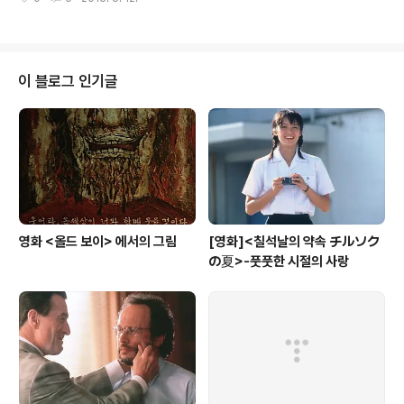
니...
이 블로그 인기글
영화 <올드 보이> 에서의 그림
[영화]<칠석날의 약속 チルソク
の夏>-풋풋한 시절의 사랑