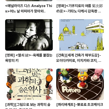
<애널라이즈 디스 Analyze Thi
[영화]<기쿠지로의 여름 菊次郞
s>어느 날 마피아가 찾아와..
の夏>-기타노 다케시 감독판 키
드 Kids
[영화] <열쇠 鍵>-육체를 붙잡는
[건축][세계 건축가 해부도감]-
욕망의 키
오이다카히로, 이치카와 코지, 요
시모토 노리오, 와다 류스케 공저
[과학][그림으로 보는 과학의 숨
[파리바게트]-뽀로로 초코케이크