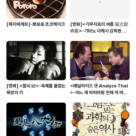
[파리바게트]-뽀로로 초코케이크
[영화]<기쿠지로의 여름 菊次郞
の夏>-기타노 다케시 감독판 키
드 Kids
[영화] <열쇠 鍵>-육체를 붙잡는
<애널라이즈 댓 Analyze That
욕망의 키
>-어느 새 마피아랑 친해 져 버
려....