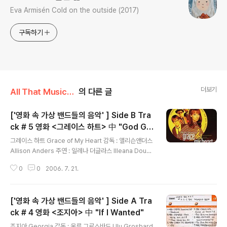
Eva Armisén Cold on the outside (2017)
구독하기
더보기
All That Music/영화노래
의 다른 글
['영화 속 가상 밴드들의 음악' ] Side B Tra
ck # 5 영화 <그레이스 하트> 中 "God Giv
글 내용
e Me Strength"
그레이스 하트 Grace of My Heart 감독 : 앨리슨앤더스
Allison Anders 주연 : 일레나 더글라스 Illeana Dougl
as 맷 딜런 Matt Dillon 에릭 스톨츠 Eric Stoltz 존 터투
0
0
2006. 7. 21.
로 John Turturro 음악 : 카란 레이스트만 Karyn Racht
man 1996년 MCA Records 발매(수입) 조금은 붉은기
가 도는 황색벽돌로 된 서점과 레코드점, 그리고 조금만 더
['영화 속 가상 밴드들의 음악' ] Side A Tra
걸어가면 나오는 빵집, 꽃집 등의 상가거리가 연상이 되는
미국의 여느 거리에서 울려펴져도 좋을 음악들로 가득한
ck # 4 영화 <조지아> 中 "If I Wanted"
글 내용
사운드트랙 는 이 글을 쓰는 내겐 행운처럼 다가온 앨범이
조지아 Georgia 감독 : 울루 그로스바드 Ulu Grosbard