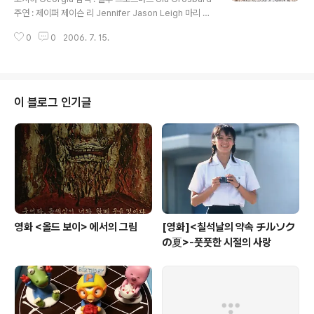
었습니다. 테마가 있는 사운드트랙에서 두번째로 소개한
주연 : 제이퍼 제이슨 리 Jennifer Jason Leigh 마리 위
영화 처럼 이 영화속의 가상그룹의 음악은 뜻밖의 만남 만
닝햄 Mare Winningham 테드 레빈 Ted Levine 음악 :
큼 상큼했었지요. 가..
0
0
2006. 7. 15.
스티븐 솔레스 J. Steven Soles 1996년 WEA MUSIC
KOREA 국내 발매 가끔, 형제나 자매들을 들여다보면 재
미있는 일들을 발견하게 됩니다. 너무나 다르지만 비슷한
생활습관을 가지고 있다거나 취향이 다른 듯 하면서도 궁
극적으로는 비슷한 것들 말이죠. 그래서일까요? 예전에 이
이 블로그 인기글
런 생각을 하면서 혼자서 극장문을 나선 기억이 있는 영화
가 있습니다. 참 괜찮은 영환데....라는 생각을 하면서 말이
죠. 그 영화는 '노래'를 하는 한 자매의 이야기였지요. 개인
적인 소질을 개발함은 물론 ..
영화 <올드 보이> 에서의 그림
[영화]<칠석날의 약속 チルソク
の夏>-풋풋한 시절의 사랑