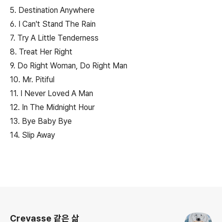
5. Destination Anywhere
6. I Can't Stand The Rain
7. Try A Little Tenderness
8. Treat Her Right
9. Do Right Woman, Do Right Man
10. Mr. Pitiful
11. I Never Loved A Man
12. In The Midnight Hour
13. Bye Baby Bye
14. Slip Away
로그 정보
Crevasse 같은 삶