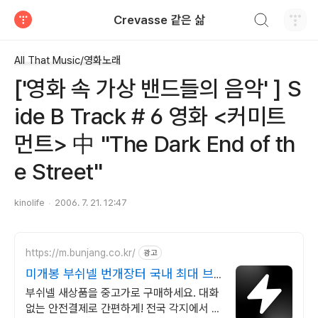
검색하기
Crevasse 같은 삶
티스토리
All That Music/영화노래
['영화 속 가상 밴드들의 음악' ] S
ide B Track # 6 영화 <커미트
먼트> 中 "The Dark End of th
e Street"
kinolife
2006. 7. 21. 12:47
https://m.bunjang.co.kr/
광고
미개봉 부쉬넬 번개장터 국내 최대 브
랜드 중고거래
부쉬넬 새상품을 중고가로 구매하세요. 대화
없는 안전결제로 간편하게! 전국 각지에서 올