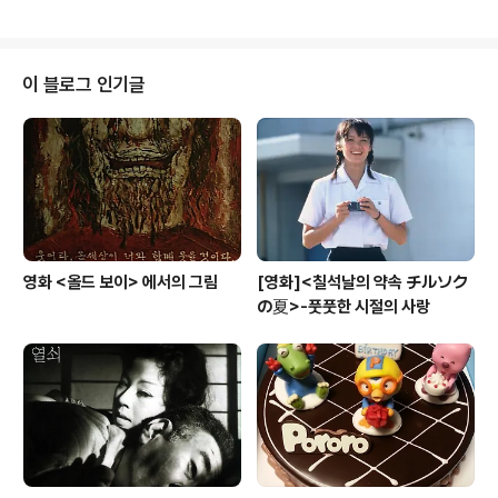
다. 어 항상 치노 엄마는 치노 옆에 있지 라고..동화책처럼
대답했다. 책을 읽은지 바로 하루도 지나지 않아서 나간 나
들이에서는 삼촌 손을 잡고 가는 딸아이를 달래는 데 이 동
화책의 대사를 인용한다. "엄마는 항상 네 곁에 있어. 치노
이 블로그 인기글
엄마처럼...." 엄마를 잃어버린 아기 공룡 치노는 엄마를 찾
아 헤매다가 엄마 품에서 잠들듯이 잠에 빠져들면서 안정
을 찾는다. 창작동화로 엄마 품을 원하는 아기 공룡의 마음
을 그렸는데, 조금 짠하게 읽었다. 아이에게 있어 엄마 품..
영화 <올드 보이> 에서의 그림
[영화]<칠석날의 약속 チルソク
の夏>-풋풋한 시절의 사랑