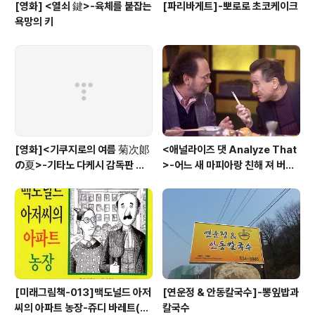
[영화] <열쇠 鍵>-육체를 붙잡는
[파리바게트]-뽀로로 초코케이크
욕망의 키
[영화]<기쿠지로의 여름 菊次郞
<애널라이즈 댓 Analyze That
の夏>-기타노 다케시 감독판 키
>-어느 새 마피아랑 친해 져 버
드 Kids
려....
[미래그림책-013]맥도널드 아저
[연운정 & 안동칼국수]-뽕잎밥과
씨의 아파트 농장-쥬디 바레트(Ju
칼국수