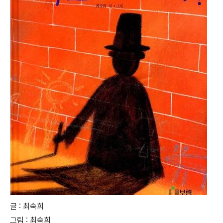
글 : 최숙희
그림 : 최숙희