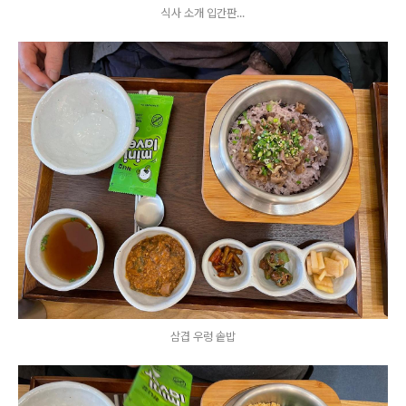
식사 소개 입간판...
삼겹 우렁 솥밥