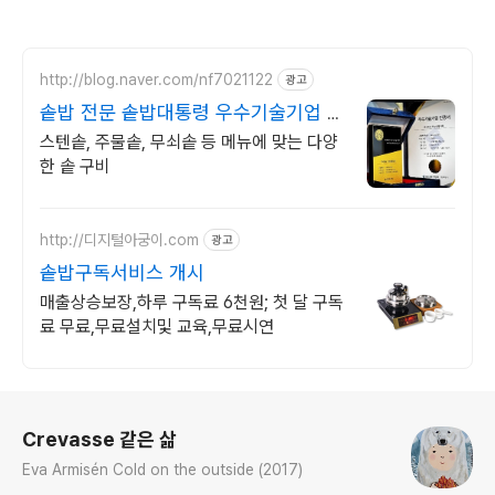
http://blog.naver.com/nf7021122
광고
솥밥 전문 솥밥대통령 우수기술기업 인
증
스텐솥, 주물솥, 무쇠솥 등 메뉴에 맞는 다양
한 솥 구비
http://디지털아궁이.com
광고
솥밥구독서비스 개시
매출상승보장,하루 구독료 6천원; 첫 달 구독
료 무료,무료설치및 교육,무료시연
로그 정보
Crevasse 같은 삶
Eva Armisén Cold on the outside (2017)