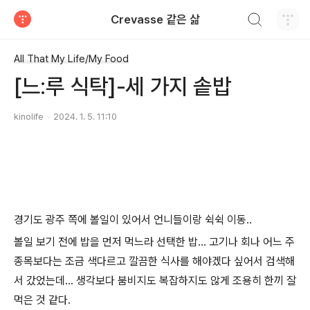
검색하기
Crevasse 같은 삶
티스토리
All That My Life/My Food
[느:루 식탁]-세 가지 솥밥
kinolife
2024. 1. 5. 11:10
경기도 광주 쪽에 볼일이 있어서 언니들이랑 쉭쉭 이동..
볼일 보기 전에 밥을 먼저 먹느라 선택한 밥... 고기나 회나 어느 주
종목보다는 조금 색다르고 깔끔한 식사를 해야겠다 싶어서 검색해
서 갔었는데... 생각보다 붐비지도 복잡하지도 않게 조용히 한끼 잘
먹은 것 같다.