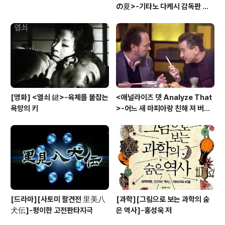
の夏>-기타노 다케시 감독판 키
드 Kids
[영화] <열쇠 鍵>-육체를 붙잡는
<애널라이즈 댓 Analyze That
욕망의 키
>-어느 새 마피아랑 친해 져 버
려....
[드라마][사토미 팔견전 里美八
[과학][그림으로 보는 과학의 숨
犬伝]-평이한 고전판타지극
은 역사]-홍성욱 저