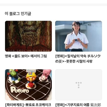
이 블로그 인기글
영화 <올드 보이> 에서의 그림
[영화]<칠석날의 약속 チルソク
の夏>-풋풋한 시절의 사랑
[파리바게트]-뽀로로 초코케이크
[영화]<기쿠지로의 여름 菊次郞