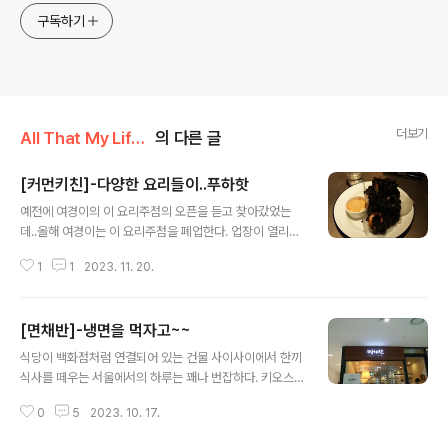
구독하기
더보기
All That My Life/My Food
의 다른 글
[커먼키친]-다양한 요리들이..푸하핫
글 내용
예전에 여경이의 이 요리주점의 오픈을 듣고 찾아갔었는
데..올해 여경이는 이 요리주점을 폐업한다. 업장이 열리는
주중에만 사람이 있는 판교... 주말에는 황량하다던 동생에
1
1
2023. 11. 20.
게 그간 고생했다고.. 글에 남겨둔다. 특이하고 맛있었던 요
리들이 있었던 곳.. 즐거운 대화가 있었던 곳... 그 모든 것들
이 기억에만 남는 곳이 된....
[면채반]-냉면을 먹자고~~
글 내용
식당이 백화점처럼 연결되어 있는 건물 사이사이에서 한끼
식사를 떼우는 서울에서의 하루는 꽤나 번잡하다. 키오스
크로 주문을 하고 카드로 계산하고..기계화된 어떤 복합적
0
5
2023. 10. 17.
인 시스템 안에서 살아남기 위해 오늘도 한끼 !! 사 챕 ㅁ