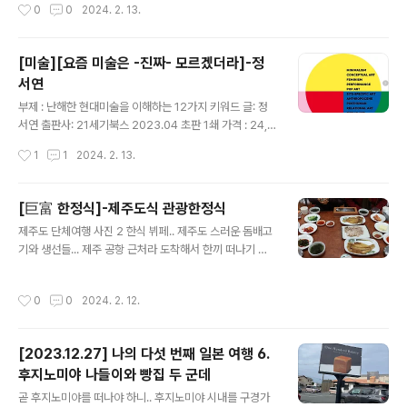
작성시간
0
0
2024. 2. 13.
기가 있는지는 모르겠다.
[미술][요즘 미술은 -진짜- 모르겠더라]-정
서연
글 내용
부제 : 난해한 현대미술을 이해하는 12가지 키워드 글: 정
서연 출판사: 21세기북스 2023.04 초판 1쇄 가격 : 24,0
00원 요즘 미술은 진짜 잘 모르겠더라만은..뭐 그렇다고
작성시간
1
1
2024. 2. 13.
이전 미술이라고 잘 아는 건 아니어서... 그림이라는 걸 보
는 걸 좋아하고..그림을 보다가 생긴 호기심이나 작가들에
대한 궁금증을 확장해서 보는 걸 좋아하다보니....정말이지
[巨富 한정식]-제주도식 관광한정식
어쩌다보니 현대미술에 대한 개론서를 만나게 되었다. 비
글 내용
제주도 단체여행 사진 2 한식 뷔페.. 제주도 스러운 돔배고
교적 간단한하게 정리를 하고 있고 쉽게 씌어져 있어서 책
기와 생선들... 제주 공항 근처라 도착해서 한끼 떠나기 전
장은 잘 넘어간다. 덕분에 지금 현재의 미술에 대한 다양한
에 한끼로 ...
고민과 작품 작가들에 대해서 눈요기를 하게 되고..기술과
과학이 파고드는 요즘의 미술에 대한 변화들을 맛 볼 수 있
작성시간
0
0
2024. 2. 12.
었다. 모든 미술사에서 기술의 발달과 함께 변화한 이면들
이 다 있겠지만..
[2023.12.27] 나의 다섯 번째 일본 여행 6.
후지노미야 나들이와 빵집 두 군데
글 내용
곧 후지노미야를 떠나야 하니.. 후지노미야 시내를 구경가