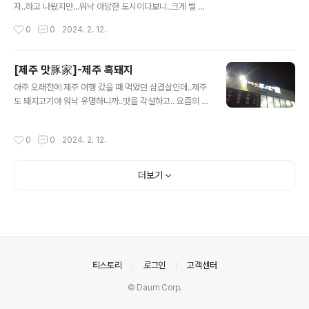
자..하고 나왔지만...워낙 아담한 도시이다보니..크게 별 것
은 없었다.걷다가 걷다가 아점을 위해서 조금 큰 사이즈의
작성시간
0
0
2024. 2. 12.
빵집에서 모닝 커피... 여기는 입구에서 빵과 음료를 말하고
구입하면 직원들이 테이블로 가져다 주는 시스템이었다.
빵 쇼케이스가 없어서 다양하게 구경하면서 고르지 못했
[제주 맛豚家]-제주 흑돼지
고..대충 가격보도 고름.. 더 맛있는 빵이 많아 보였는데...가
글 내용
아주 오래전에 제주 여행 갔을 때 먹었던 삼겹살인데..제주
격이 그렇게 싸지는 않았다. 첫번째 빵집 원 헌드레드 베이
도 돼지고기야 워낙 유명하니까..맛을 각설하고.. 요즘의 여
커리.. 자신감이 넘치는 식빵을 맛보지 못한 건 조금 아쉽....
느 제주도 고깃집에 비하면 그냥 고기 급식 정도가 아닐까
수고 근처에 있어서 두번 나누어서 사 먹은 에도야 빵집 시
하는 생각이 든다. 아주 오래된 이식 사진...
장 안에 있는 빵집인데..모든 빵이 다 맛있었다. 여기는 빵
작성시간
0
0
2024. 2. 12.
을 보고 골라서 계산해서 받아오면 되니까 무척 좋았고..아
침 빵과 저..
더보기
의안내
티스토리
로그인
고객센터
© Daum Corp.