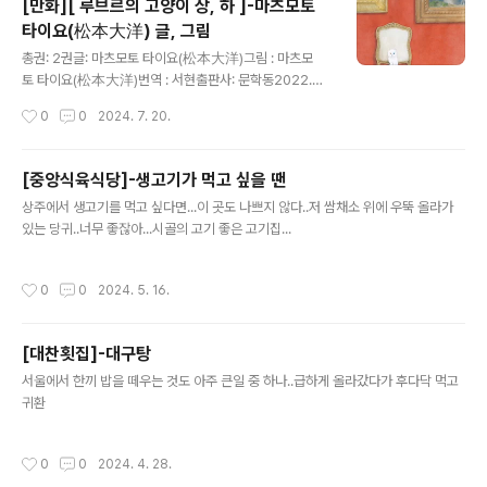
[만화][ 루브르의 고양이 상, 하 ]-마츠모토
타이요(松本大洋) 글, 그림
글 내용
총권: 2권글: 마츠모토 타이요(松本大洋)그림 : 마츠모
토 타이요(松本大洋)번역 : 서현출판사: 문학동2022.01
초판 1쇄가격 : 11,00원 상주가 행정상으로는 시다. 그러나
작성시간
0
0
2024. 7. 20.
시립도서관이 없다. 시립도서관으로 이용하는 주 도서관은
경북도립도서관... 열악하다. 그러나 근저 시립도서관이 새
로 개관했는데..일반 도서들도 있지만, 만화에 힘을 주어 개
[중앙식육식당]-생고기가 먹고 싶을 땐
관해서 조금 색다른 면이 있는 도서관이다. 일단 시설 깨끗
글 내용
상주에서 생고기를 먹고 싶다면...이 곳도 나쁘지 않다..저 쌈채소 위에 우뚝 올라가
하고...작은 도시 답게 사람이 많지 않아서 마음의 여유만
있는 당귀..너무 좋잖아...시골의 고기 좋은 고기집...
가진다면 조용히 만화를 읽는 즐거움을 도서관에서 느낄
수 있다. 시설 역시 만화 보기 편하도록 디자인되어 있다.
단점은..작고 만화책이 적다는 것... 어쩔 수 없는 부분이
작성시간
0
0
2024. 5. 16.
라.. 만화를 좋아하는 남편과 함께 가서 남편은 남편대로 책
을 보고 나는..
[대찬횟집]-대구탕
글 내용
서울에서 한끼 밥을 떼우는 것도 아주 큰일 중 하나..급하게 올라갔다가 후다닥 먹고
귀환
작성시간
0
0
2024. 4. 28.