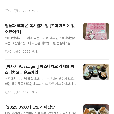
백숙 같은 것들...그래도 뜻이 있어 어렵게 서울 나들이를
가는데..특이한 걸 먹어봅시다 해서 모시고 갔던 대학로에
작성시간
0
0
2025. 9. 10.
있는 토끼정...지금은 검색해도 안 보이니것 보니 폐점 했나
보다. 꽤 이색적인 식당이라고 했지만...지금 생각해보면 메
뉴는 평범한 것들이고... 공간이라든가, 음식 셋팅 같은 것
딸들과 함께 쓴 독서일기 일 [꼬마 제인이 없
들이 조금 다른 느낌이었다고나 할까... 먼저, 윌컴 티 레모
어졌어요]
네이드랑 자몽에이드가 아니었을까?이 음료들도 처음 먹
글 내용
어본 분들도 많겠지,, 그리고 여럿이 함께 먹으니 꽤 다양한
2011년이라고 쓰여져 있는 일기장..대부분 초등아이들이
음식들을 시켰었는데.. 다 이쁘다고 했고 맛있다고..했다.
쓰는 그림일기장이다.지금은 대학생이 된 큰딸이 6살이 되
몇몇 할메들은 짜다고 했는데..이른바, 요즘의 바깥음식 외
던 해 나는 동화책을 읽어주다가 그걸 기록하는 것에 대한
작성시간
0
0
2025. 9. 8.
식이 전해주는 짠단..
힘을 알아서 함께 독서노트를 써..아니 그려 보기로 했다.
어떤 노트에다가 어떤 식으로 쓸지 구체적으로 계획안이
있거나 모델이 있었던 것도 아니고.. 나 스스로 중학교 때부
[파사저 Passager] 피스타치오 라떼와 피
터 띄엄 띄엄 열기가 타 올랐다가 식어버리면 아예 손 놓고
스타치오 파운드케잌
는 다시 불타 오르고를 반복하면서 썼던 독서의 기록이 어
글 내용
쩌면 지금의 내 삶의 좋은 양분이었다는 생각에 그런 습관
상주에서 10년 넘게 살다보니..느는건 까페 뿐인가 보오..
을 딸아이에게 남겨 주고 싶어서 그런 욕심으로 시작한 독
라는 말이 절로 나오는데..그나마도 자주 가고 하다보니 다
서일기 쓰기+그리기였다. 집에는 늘 긴 거실 테이블 위에
른 곳을 찾게 되나 보다. 함께 일하는 친구들이랑 가본 구미
작성시간
0
0
2025. 9. 7.
다양한 필기도구와 도화지들이 있었고..언제나 그리고 쓰
의 새로 생긴 까페.. 파사저라... 지나가는 통과하는..그리고
고 오리고 붙이고 모두 할 수 있도..
뜻을 조금 더 들여다보니 덧없는 행복이라는 뜻이 있네..행
복에 많은 무게를 주는 사람들이 많든데.,,덧없음이라니..머
[2025.09.07] 낫또와 아침밥
그럴수도 있지.. 일단 네모 모양의 넓은 공간. 높은 층구..이
글 내용
나이 오십이 넘어가면서라고 쓸까..결혼해서 살림한지 20