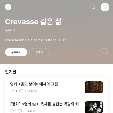
검색하기
티스토리
Crevasse 같은 삶
구독자
1
Eva Armisén Cold on the outside (2017)
구독하기
방명록
신고하기 레이어
열기
인기글
영화 <올드 보이> 에서의 그림
11
0
조회
13
[영화] <열쇠 鍵>-육체를 붙잡는 욕망의 키
1
0
조회
4