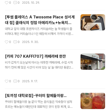
작성시간
0
0
2025. 10. 29.
어주었던 시간.
마음만 분주한 몇일을 보내다.. 마지막 스피치 올리고 내려
놓고 커피 한잔 마신 곳... 학교 동문 반대쪽 큰 대로변에 커
피숍들이 많지만..이 곳은 이 층이다.조용하고 아담하다.아
[투썸 플레이스 A Twosome Place 성서계
무도 없는 곳에 창가 쪽으로 자리를 잡고 한 한시간 열공 했
대 점] 클래식의 정점 아메리카노+뉴욕치즈
나...손님 없는 틈을 이용, 주인장에게 부탁해서 Eric And
글 내용
케이크
erson의 Blue River 전곡을 들었다.이층에서 사람들 구
대학교 앞의 대형 프렌차이즈 커피숍에는 늘 학생들이 즐
경하면서 듣고 나니 무언가 마음이 조금 정리되고 위로 받
비하다.개인 커피숍이나 1인 매장에 비해서 가격이 비쌈에
은 것 같았앋. 커피숍은 사진이 보이는 쪽 반대쪽으로 걸어
도 불구하고 이곳들이 학생들에게 인기 있는 가장 큰 이유
작성시간
0
0
2025. 9. 30.
올라가고 ... 계단을 올라가면 저렇게 문이 나온다.이런 구..
는 자유로운 전기사용일 것이다. 일단 나 마저도 커피랑 케
이크를 들고 와 커피가 식던지 말던지 뒤에 물려두고 노트
북에 전원을 연결하고 혹시 모를 핸드폰 충전에 열을 올린
[카피 707 KAFFI707] 까페라떼 한잔
다. 나 같은 아줌마들도 이런 커피숍은 부담스럽지만 이상
글 내용
비가 갑자기 오는날에 마시는 따뜻한 까페라떼..수업 시작
하게도 편리함 이상의 이용편의성이 있다. 계명대학교 성
하기 전에 꽤 많은 시간이 비어 있는 날 늘 대리던 동문2가
서 동문 근처에는 스타벅스. 탐앤탐스, 그리고 투썸까지 나
아닌 동문 1에 버스 하차하고 바로 앞에 있는 커피숍에서
란히 붙어 있다. 처음 학교에 개강날 왔을 때 작은딸이 전해
급하게 내리는 비를 피해본다.밀린 읽기와 쓰기도 있지만...
준 기프티콘으로 그리고 오늘은 SKT의 50% 할인에 힘입
작성시간
0
0
2025. 9. 17.
그냥 아무것도 하지 않고 커피를 마시는 이 시간도 좋네...
어 아메리카노 한잔에도 충분함에도 치즈케이크 시켜본다.
라는 생각을 하게 된다. 비가 약해진 틈에 휘리릭 찍어본 입
개인적으로 이런 프렌차이즈 케잌은 너무 달..
구 전경 그리고 예고없는 비를 피하게 해 주고 와이파이와
[토끼정 대학로점]-꾸러미 할메들이랑...
핸드폰 충전의 시간을 할애해준 공간을 가능하게 한 라떼
글 내용
에도 감사함을 느끼는 하루였다. 종이컵이라는 걸 제외한
꾸러미 할메들이랑 늘 같이 먹는 음식들은 익숙함이 넘쳐
다면 굿! 위치 https://naver.me/GEiuf3yN
흐르는 메뉴들이 태반인데 대표적인 것이 된장 찌개, 오리