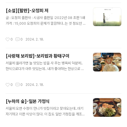
[소설][활란]-오정희 저
글 내용
글 : 오정희 출판사 : 시공사 출판일 :2022년 08 초판 1쇄
가격 : 15,000 오정희의 문체가 깔끔하다..는 것 정도만 알
고 있었는데...젊었을 때와는 달리 나이든 오정희가 꽤 우익
화 되었다는 뉴스는 앗, 이런..이라는 생각을 한 적이 있다.
작성시간
0
0
2024. 2. 18.
젊었을 때 수작이라고 거론되는 많은 책들을 뒤로 하고 ..그
녀의 작품으로는 처음으로 접하는 책이 이 짧은 소설이 모
여있는 단편집... 특별히 기억에 남거나 감동적인 소설은 없
[사랑채 보리밥]-보리밥과 황태구이
었고 ... 복잡하지 않은 언어들은 쉽게 읽게는 했다. - 책 속
글 내용
의 글 - "그럼에도 불구하고 담 안에서의 모든 일에 남의 손
서울에 올라가면 늘 맛있는 밥을 사 주는 병옥씨 덕분에..
을 빌리지 않는다는 수칙을 고수하는 것은 그것이 밥을 짓
한식으로다가 아주 맛있는데.. 내가 좋아하는 한상으로 먹
는 일, 빨래를 하는 일처럼 무언가 삶을 살아가는 근본적인
음.. 골고루 맛있고..몸에도 좋을 것 같은 한상...
정직성과 관계 있는 듯이 여겨지기 때문이었다...
작성시간
0
0
2024. 2. 18.
[누하의 숲]-일본 가정식
글 내용
서울에 오면 수정이 언니가 맛집이라고 찾아오는데..아기
자기하고 이쁜 식당이 많다. 이 집도 일반 가정집을 개조해
서 식장으로 영업을 하는 곳인데..맛은 뭐 그냥 먹을만 한
정도였다. 일본식 가정식이 한때 큰 인기였는데...요즘도 인