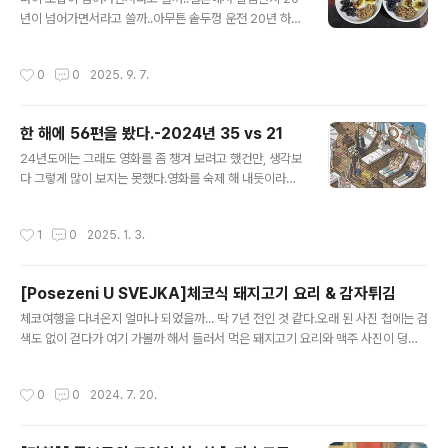
런 까페의 가장 큰 장점은 테이블 간의 간격이 좀 있어서 옆
년이 넘어가면서라고 쓸까..아무튼 솥두껑 운전 20년 하고
테이블의 말소리가 잘 들리지 않는 다는 점.. 답답하지도 않
나니 어느새 아이들이 다 커버렸고.. 각자 입맛이나 취향이
다. 이 집의 시그니처가 피스타치오 파운드 케잌이라는데
생기고..때론 아침은, 저녁은 같은 생활 습관들도 자기것이
피스타치오 매니아가 있어서 피스타치오로 몰아서 주문한
작성시간
0
0
2025. 9. 7.
생긴것 같고...그래서 남편에게... 이젠 아침밥은 한식정찬
경향이 있는데... 가장 만족스러웠던 건 음료의 퀄러티가 ..
으로 밥과 국 반찬과 같은 룰에서 벗어나는 있는걸 조합해
서 먹는 아침으로 했음 해...라고 하고 거의 2년째 우리 둘
한 해에 56편을 봤다.-2024년 35 vs 21
의 아침은 있는 걸로 차린 아침을 먹는다.그 중에서 기본이
글 내용
바로 낫또... 간단하고 아침에 먹어주면 웬지 기분 나쁘지
24년도에는 그래도 영화를 좀 챙겨 보려고 했건만, 생각보
않은 끼니꺼리라고 생각된다.그래서 먹기 시작한 낫또..생
다 그렇게 많이 보지는 못했다.영화를 숙제 해 내듯이라도
각나서 이래저래 이곳저곳에서 사 먹어보고 있는데.. 그 와
보고 싶었는데 그러려면 조금 더 계획적인 보기행위가 있
중에 띠지가 나름 각각의 색다름이 있는 것 같아서 모아봤
어야 하겠다는 생각을 했다. 24년도에 본 영화 중에서 최
작성시간
1
0
2025. 1. 3.
더니 엄청나네....
고는 드라마 중에서는 였다. 조금 더 많은 작품들을 보는 새
해가 되길 바라며.... 2024년 영화 리스트01. 30일 - 남
대중 감독02. 그대 이름은 장미 - 조석현 감독03. 길 위에
[Posezeni U SVEJKA]체코식 돼지고기 요리 & 감자튀김
김대중 - 민환기 감독04. 달짝지근해: 7510 - 이한 감독0
글 내용
5. 라따 뚜이 - 브래드 버드 감독06. 레드원 - 제이크 캐스
체코여행을 다녀온지 얼마나 되었을까... 딱 7년 전인 것 같다.오래 된 사진 첩에는 검
단 감독07. 리볼버 - 오승욱 감독08. 미스 페레그린과 이
색도 없이 걷다가 여기 가볼까 해서 들러서 먹은 돼지고기 요리와 맥주 사진이 덩그
상한 아이들의 집 - 팀 버튼 감독09 바로, 지금 여기 - 남태
러니 있다. 맛은 기억이 나지 않는다. 그렇다면..별로 맛 없었다는 거겠지... 초등학생
제, 문정현 감독11. 버닝썬: K팝..
의 마지막을 보내던 큰딸과 다녀온 여행의 오래된 기억 한 자락....
작성시간
0
0
2024. 7. 20.