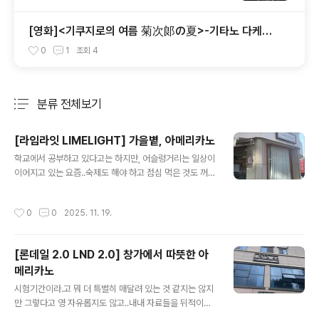
[영화]<기쿠지로의 여름 菊次郞の夏>-기타노 다케시
감독판 키드 Kids
0
1
조회
4
분류 전체보기
주요 글 목록
[라임라잇 LIMELIGHT] 가을볕, 아메리카노
글 내용
학교에서 공부하고 있다고는 하지만, 어슬렁거리는 일상이
이어지고 있는 요즘..숙제도 해야 하고 점심 먹은 것도 꺼트
려야 해서 들른 까페.. 조금 이른 시간이라 사람이 없어서
조용하겠구나 했는데..점심 시간이 좀 지나니까 몰려 들어
작성시간
0
0
2025. 11. 19.
와서..조금 당혹했다. 역시 대학가 근처의 커피숍에서 조용
함이란 사치이겠구나...싶기도.. 혼자서 편하게 노트북하고
책 보고 조용한 어떤 곳을 찾아야겠다. 웬지 정문보다는 동
[론데일 2.0 LND 2.0] 창가에서 따뜻한 아
문이려나 생각하기도... 정문 모습.. 굉장히 평이한 인테리
메리카노
어... 그리고 마신 따뜻한 아메리카노.내 입에는 조금 진한
글 내용
맛이었다. 주인장이 콘센트 있는 곳을 알려줘서 약 1시간
시험기간이라.고 뭐 더 특별히 매달려 있는 것 같지는 않지
못되기 노트북 하다가... 사람들이 몰려와서 학교로 피신
만 그렇다고 영 자유롭지도 않고..내내 자료들을 뒤적이며
함.. 그래도 짧은 시간...나에게 따뜻함과 평온한 자리를 내
마음만 어수선한데..그러다보니 실효적인 결과는 어렵고