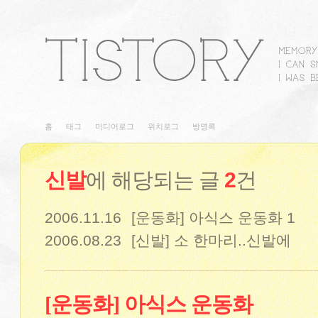
홈
태그
미디어로그
위치로그
방명록
신발
에 해당되는 글
2
건
2006.11.16
[운동화] 아식스 운동화
1
2006.08.23
[신발] 소 한마리..신발에
[운동화] 아식스 운동화