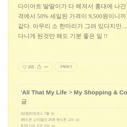
다이어트 딸딸이가 다 헤져서 홍대에 나간 
격에서 50% 세일된 가격이 9,500원이니까
같다. 아무리 소 한마리가 그려 있다지만...
다니게 된것만 해도 기분 좋은 일 !!
공감
구독하기
'
All That My Life
>
My Shopping & Col
글
[당첨]리빙센스 7월
(0)
[핸드폰 고리]철인 28호 핸드폰 고리
(2)
[CD] 간만, CD 구입
(0)