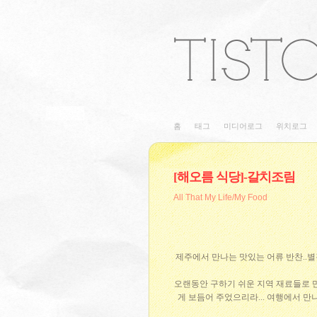
홈
태그
미디어로그
위치로그
[해오름 식당]-갈치조림
All That My Life/My Food
제주에서 만나는 맛있는 어류 반찬..별
오랜동안 구하기 쉬운 지역 재료들로 
게 보듬어 주었으리라... 여행에서 만