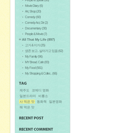
Movie Diary
(6)
Art, Shop
(20)
Comedy
(60)
Comedy Act, Dir
(2)
Documentary
(30)
People & Movie
(7)
All That My Life
(897)
고거 & 이거
(25)
생존 보고.. 살아가고 있음
(62)
My Family
(96)
MY Bread. Cafe
(83)
My Food
(561)
My Shopping & Collec..
(66)
제주도
코메디 영화
일본드라마
비룡소
사 먹은 맛
동화책
일본영화
해 먹은 맛