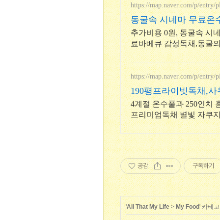
https://map.naver.com/p/entry/
동굴속 시네마 무료온
추가비용 0원, 동굴속 시네
료바베큐 감성독채,동굴의
태교여행&커플여행의 완
https://map.naver.com/p/entry/
190평프라이빗독채,사
4계절 온수풀과 250인치
프리미엄독채 별빛 자쿠지
하는 세심한 배려의 감성
공감
구독하기
'
All That My Life
>
My Food
' 카테