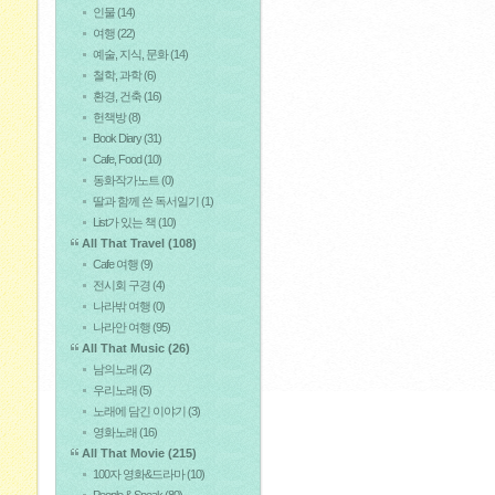
인물
(14)
여행
(22)
예술, 지식, 문화
(14)
철학, 과학
(6)
환경, 건축
(16)
헌책방
(8)
Book Diary
(31)
Cafe, Food
(10)
동화작가노트
(0)
딸과 함께 쓴 독서일기
(1)
List가 있는 책
(10)
All That Travel
(108)
Cafe 여행
(9)
전시회 구경
(4)
나라밖 여행
(0)
나라안 여행
(95)
All That Music
(26)
남의노래
(2)
우리노래
(5)
노래에 담긴 이야기
(3)
영화노래
(16)
All That Movie
(215)
100자 영화&드라마
(10)
People & Speak
(80)