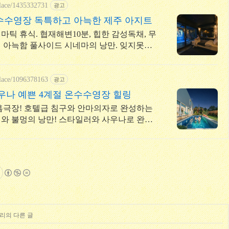
place/1435332731
광고
수수영장 독특하고 아늑한 제주 아지트
마틱 휴식. 협재해변10분, 힙한 감성독채, 무
 아늑함 풀사이드 시네마의 낭만. 잊지못할
성
place/1096378163
광고
우나 예쁜 4계절 온수수영장 힐링
 홈극장! 호텔급 침구와 안마의자로 완성하는
와 불멍의 낭만! 스타일러와 사우나로 완성
숙소
고리의 다른 글