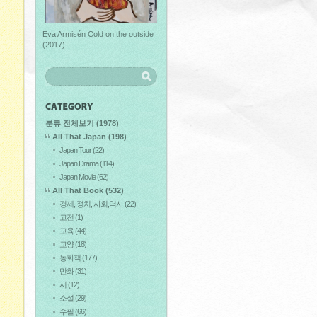
Eva Armisén Cold on the outside
(2017)
분류 전체보기
(1978)
All That Japan
(198)
Japan Tour
(22)
Japan Drama
(114)
Japan Movie
(62)
All That Book
(532)
경제, 정치, 사회,역사
(22)
고전
(1)
교육
(44)
교양
(18)
동화책
(177)
만화
(31)
시
(12)
소설
(29)
수필
(66)