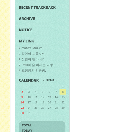
matia's Muzlife.
정언아 노올자~.
상언아 뭐하니?.
Paul의 술 마시는 다방.
프랭키의 외딴방.
2026.8
1
2
3
4
5
6
7
8
9
10
11
12
13
14
15
16
17
18
19
20
21
22
23
24
25
26
27
28
29
30
31