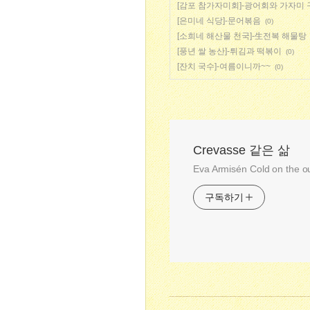
[감포 참가자미회]-광어회와 가자미 
[은미네 식당]-문어볶음
(0)
[소희네 해산물 천국]-生전복 해물탕
[풍년 쌀 농산]-튀김과 떡볶이
(0)
[잔치 국수]-여름이니까~~
(0)
Crevasse 같은 삶
Eva Armisén Cold on the o
구독하기