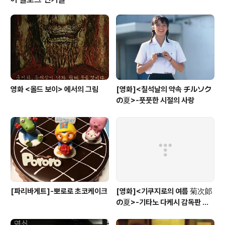
영화 <올드 보이> 에서의 그림
[영화]<칠석날의 약속 チルソク
の夏>-풋풋한 시절의 사랑
[파리바게트]-뽀로로 초코케이크
[영화]<기쿠지로의 여름 菊次郞
の夏>-기타노 다케시 감독판 키
드 Kids