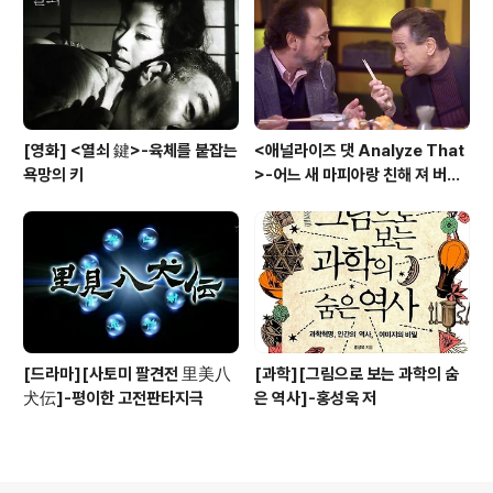
[영화] <열쇠 鍵>-육체를 붙잡는
<애널라이즈 댓 Analyze That
욕망의 키
>-어느 새 마피아랑 친해 져 버
려....
[드라마][사토미 팔견전 里美八
[과학][그림으로 보는 과학의 숨
犬伝]-평이한 고전판타지극
은 역사]-홍성욱 저