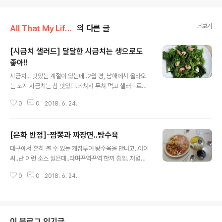
더보기
All That My Life/My Food
의 다른 글
[시금치 샐러드] 달달한 시금치는 생으로도
좋아!!
글 내용
시금치... 맛있는 계절이 있는데..2월 경, 남해에서 올라오
는 노지 시금치는 참 맛있디.데쳐서 무쳐 먹고 샐러드로도
좋다. 독일에서 사온 치즈를 이용하니 더 예쁘고 더 맛있었
0
0
2018. 6. 24.
던 듯..사진으로 보니 음~~ 다시 먹고 싶다.
[은화 반점]-짬뽕과 짜장면..탕수육
글 내용
대구에서 흔히 볼 수 있는 케찹투여 탕수육을 만나고..아이
씨..난 이런 소스 싫은데..라며꾸역꾸역 한끼 흡입..저렴한
맛에...
0
0
2018. 6. 24.
이 블로그 인기글