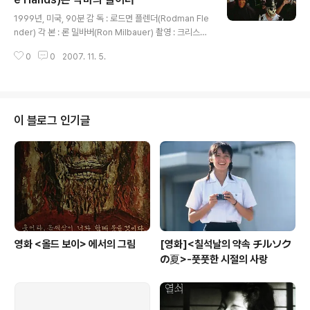
글 내용
롬 르페이지(Jerome LePage) 조셉 보노(Joseph Bo
1999년, 미국, 90분 감 독 : 로드먼 플렌더(Rodman Fle
no) 브라이언 로갈스키(Brian Rogalski) 토..
nder) 각 본 : 론 밀바버(Ron Milbauer) 촬영 : 크리스토
퍼 벨파(Christopher Baffa) 출 연 : 데본 사와(Devon
0
0
2007. 11. 5.
Sawa) 세스 그린(Seth Green) 엘든 헨슨(Elden Hens
on) 제시카 알바(Jessica Alba) 스티브 반 워머(Steve
Van Wormer) 프레드 윌러드(Fred Willard) 음 악 : 그
레엄 레벨(Graeme Revell) 게으름이 가장 큰 죄..그 어
떤 유명한 철학가들이 했을 법한 이 철학적 의미를 호러식
이 블로그 인기글
코미디로 버무려 낸 독특한 B급 영화. 우연히 늘어져 자고
일어난 주인공은 집 안의 정막을 이해하지 못하고 자신의
게으른 일상을 이어간다. 늦잠을 자고 대..
영화 <올드 보이> 에서의 그림
[영화]<칠석날의 약속 チルソク
の夏>-풋풋한 시절의 사랑