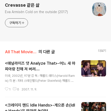
Crevasse 같은 삶
Eva Armisén Cold on the outside (2017)
구독하기
더보기
All That Movie/Comedy
의 다른 글
<애널라이즈 댓 Analyze That>-어느 새 마
피아랑 친해 져 버려....
글 내용
미국, 2002년, 97분 감 독 : 해롤드 래미스(Harold Ram
is) 각 본 : 피터 스테인펠드(Peter Steinfeld) 해롤드 래
미스(Harold Ramis) 피터 톨란(Peter Tolan) 원 작 : 케
1
0
2007. 11. 9.
네스 로너건(Kenneth Lonergan) 피터 톨란(Peter Tol
an) 촬 영 : 엘렌 쿠라스(Ellen Kuras) 출 연 : 로버트 드니
로(Robert DeNiro) 빌리 크리스탈(Billy Crystal) 리사
<크레이지 핸드 Idle Hands>-게으른 손(Idl
쿠드로(Lisa Kudrow) 조 비터렐리(Joe Viterelli) 캐시
모리어티(Cathy Moriarty) 조이 디아즈(Joey Diaz) 제
e Hands)은 악마의 놀이터