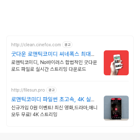
http://clean.cinefox.com
광고
굿다운 로맨틱코미디 씨네폭스 최대3
만원+10%추가적립
로맨틱코미디, No바이러스 합법적인 굿다운
로드 파일로 실시간 스트리밍 다운로드
http://filesun.pro
광고
로맨틱코미디 파일썬 초고속, 4K 실시
간 보기!
신규가입 0원 이벤트! 최신 영화,드라마,애니
모두 무료! 4K 스트리밍
로그 정보