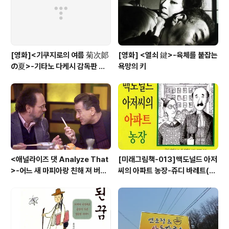
[영화]<기쿠지로의 여름 菊次郞
[영화] <열쇠 鍵>-육체를 붙잡는
の夏>-기타노 다케시 감독판 키
욕망의 키
드 Kids
<애널라이즈 댓 Analyze That
[미래그림책-013]맥도널드 아저
>-어느 새 마피아랑 친해 져 버
씨의 아파트 농장-쥬디 바레트(Ju
려....
di Barrett)