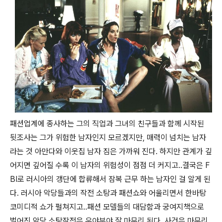
패션업계에 종사하는 그의 직업과 그녀의 친구들과 함께 시작된
뒷조사는 그가 위험한 남자인지 모르겠지만, 매력이 넘치는 남자
라는 것 아만다와 이웃집 남자 짐은 가까워 진다. 하지만 관계가 깊
어지면 깊어질 수록 이 남자의 위험성이 점점 더 커지고..결국은 F
BI로 러시아의 갱단에 합류해서 잠복 근무 하는 남자인 걸 알게 된
다. 러시아 악당들과의 작전 소탕과 패션쇼와 어울리면서 한바탕
코미디적 쇼가 펄쳐지고..패션 모델들의 대담함과 궁여지책으로
벌어진 악당 소탕작전은 우야부야 잘 마무리 된다. 사건은 마무리