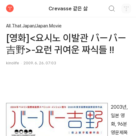
검색하기
Crevasse 같은 삶
티스토리
All That Japan/Japan Movie
[영화]<요시노 이발관 バーバー
吉野>-요런 귀여운 짜식들 !!
kinolife
2009. 6. 26. 07:03
2003년,
일본 영
화, 96분
영문제목