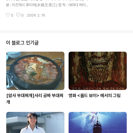
른하고 평범한 일상을 이래저래 뒤섞어서 되짚어 보여준
본 : 미즈하시 후미에(水橋文美江) 원 작 : 야마다 에이미
다. 미래와 근 미래를 오가면서 뒤뚱거리는 조금 모잘라 보
(山田詠美) 출 연 : 야기라 유우야(柳楽優弥) 사와지리
이는 SF 동호회의 땀나는 하루 체험일기는 영화를 보는 이
0
0
2009. 2. 19.
에리카(沢尻エリカ) 나츠키 마리(夏木マリ) 사에코(サ
들에게도 꽤 후다닥 지..
エコ) 오오이즈미 요(大泉洋) 키무라 료(木村了) 하마다
가쿠(濱田岳) 이와사 마유코(岩佐真悠子) 음 악 : 요시마
타 료(吉俣良) 사랑은 언제나 지나가면 다시 다른 모습으
로 나타 날태니..보다 지금의 이별에 의연하게 대처할 수 있
이 블로그 인기글
도록 하라..그것이 이 실연의 아픔을 이겨낼 수 있는 힘이
될테다..라고 말해주는 청춘에 대한 한 장면을 보여주는 듯
한 인생 가이드 같은 영화. 그러다 보니 잔잔한 이미지만이
남아 있을 뿐 그다지 눈에 띄는 영화적인 요소나 감동적인
면이나 재미 있는..
[암사 부대찌개]사리 공짜 부대찌
영화 <올드 보이> 에서의 그림
개