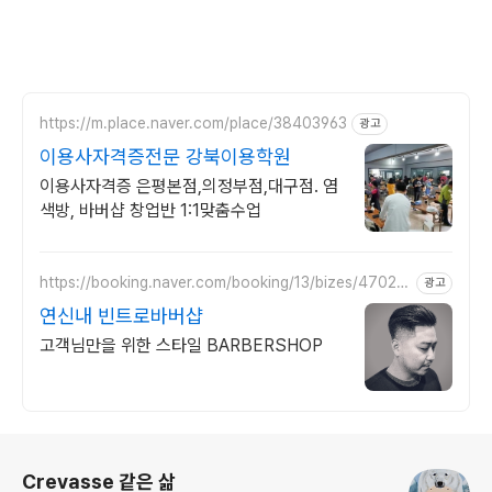
https://m.place.naver.com/place/38403963
광고
이용사자격증전문 강북이용학원
이용사자격증 은평본점,의정부점,대구점. 염
색방, 바버샵 창업반 1:1맞춤수업
https://booking.naver.com/booking/13/bizes/47023
광고
4
연신내 빈트로바버샵
고객님만을 위한 스타일 BARBERSHOP
로그 정보
Crevasse 같은 삶