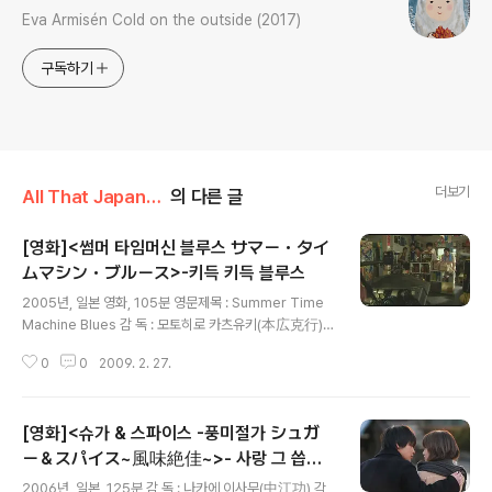
Eva Armisén Cold on the outside (2017)
구독하기
더보기
All That Japan/Japan Movie
의 다른 글
[영화]<썸머 타임머신 블루스 サマー・タイ
ムマシン・ブルース>-키득 키득 블루스
글 내용
2005년, 일본 영화, 105분 영문제목 : Summer Time
Machine Blues 감 독 : 모토히로 카츠유키(本広克行)
각 본 : 우에다 마코토(上田誠) 출 연 : 에이타(瑛太) 우에
0
0
2009. 2. 27.
노 주리(上野樹里) 요자 요시아키(与座嘉秋) 카와오카
다이지로(川岡大次郎) 마키 요코(真木よう子) 사사키
쿠라노스케(佐々木蔵之介) 음 악 : 하라 유키(原夕輝)
[영화]<슈가 & 스파이스 -풍미절가 シュガ
영화를 보는 중간 중간에 키득 키득이 저절로 나오는 유쾌
한 영화다. 어느 더운 여름날, 혼이 빠질 듯한 여름날의 꿈
ー＆スパイス~風味絶佳~>- 사랑 그 씁쓸
글 내용
처럼 영화는 후다닥 하루의 기록을 통해서 주인공들의 나
함에 대하여
2006년, 일본, 125분 감 독 : 나카에 이사무(中江功) 각