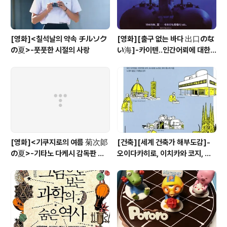
[영화]<칠석날의 약속 チルソク
[영화][출구 없는 바다 出口のな
の夏>-풋풋한 시절의 사랑
い海]-카이텐..인간어뢰에 대한
깝깝한 회상
[영화]<기쿠지로의 여름 菊次郞
[건축][세계 건축가 해부도감]-
の夏>-기타노 다케시 감독판 키
오이다카히로, 이치카와 코지, 요
드 Kids
시모토 노리오, 와다 류스케 공저