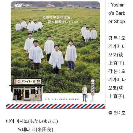
:
Yoshin
o's Barb
er Shop
감 독 : 오
기가미 나
오코(荻
上直子)
각 본 : 오
기가미 나
오코(荻
上直子)
출 연 : 모
타이 마사코(もたいまさこ)
요네다 료(米田良)