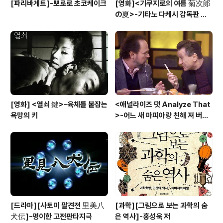
[파리바게트]-뽀로로 초코케이크
[영화]<기쿠지로의 여름 菊次郞
の夏>-기타노 다케시 감독판 키
드 Kids
[영화] <열쇠 鍵>-육체를 붙잡는
<애널라이즈 댓 Analyze That
욕망의 키
>-어느 새 마피아랑 친해 져 버
려....
[드라마][사토미 팔견전 里美八
[과학][그림으로 보는 과학의 숨
犬伝]-평이한 고전판타지극
은 역사]-홍성욱 저