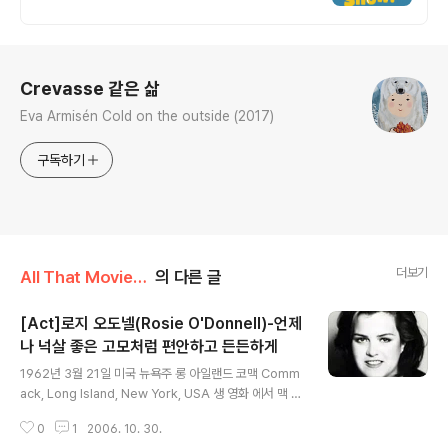
로그 정보
Crevasse 같은 삶
Eva Armisén Cold on the outside (2017)
구독하기
더보기
All That Movie/Comedy Act, Dir
의 다른 글
[Act]로지 오도넬(Rosie O'Donnell)-언제
나 넉살 좋은 고모처럼 편안하고 든든하게
글 내용
1962년 3월 21일 미국 뉴욕주 롱 아일랜드 코맥 Comm
ack, Long Island, New York, USA 생 영화 에서 맥 라
이언에게 연이어 걱정스레 질문을 하는 이 사람은 누구일
0
1
2006. 10. 30.
까? 생각이 안 난다면 이런 모습들은 연상해 보는 것은 이