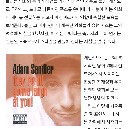
들러는 영화와 동명의 직업을 가진 엽기적인 가수로 출연, 개성으
로 무장하고, 노래로 다듬어진 폭소를 쏟아내 가히 눈에 띄는 영화
의 재미를 전달하는 최고의 메신져로서의 역할에 충실한 모습을
보여준다. 물론 그 이후 연이어 개봉된 영화들의 흥행 저조는 그의
명성에 먹칠을 했겠지만, 이 작은 코미디물 속에서의 그의 연기는
일관된 모습으로서 스타일을 만들어 간다는 사실을 알 수 있다.
개인적으로는 그의 초
기작인 영화 <해피 길
모어>에서 보여지는
황당한 천재성과 우디
알렌의 영화를 보는
듯한 몇몇의 장면들.
그리고 이렇게 게으름
을 잘 표현하다니 하
는 감탄에서 시작되는