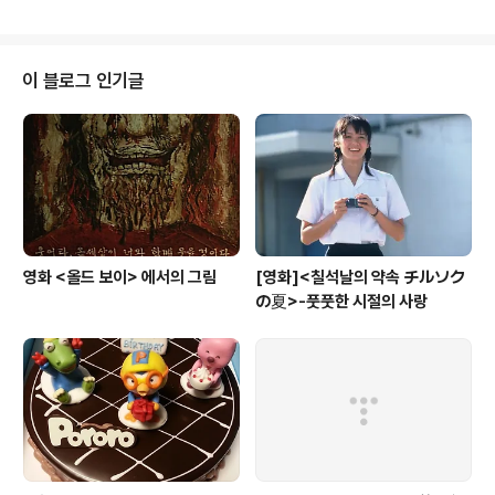
사람을 떠 올리는데 도움이 될 지 모르겠다. 줄무늬 야구복
을 입고 화가난 듯 야구 방방이를 들고서는 덕 아웃 밖을 응
시하는 그녀, 금방이라도 뛰쳐 나갈 것 같은 모습이다. 그런
가 하면, 여자 친구들을 괴롭히는 남자들에게 복수를 해주
이 블로그 인기글
는 든든한 친구로서 참 믿음직한 모습도 보이고, 아! 다른
곳에서는 좀 퉁명스럽긴 해도 순박하고 우스꽝스러운 고인
돌 가족의 안주인으로도 보이는... 한마디로 힘 세고 든든한
아줌마 역할이면 딱이라고 생각될 한 명의 감초같은 코미
디 ..
영화 <올드 보이> 에서의 그림
[영화]<칠석날의 약속 チルソク
の夏>-풋풋한 시절의 사랑