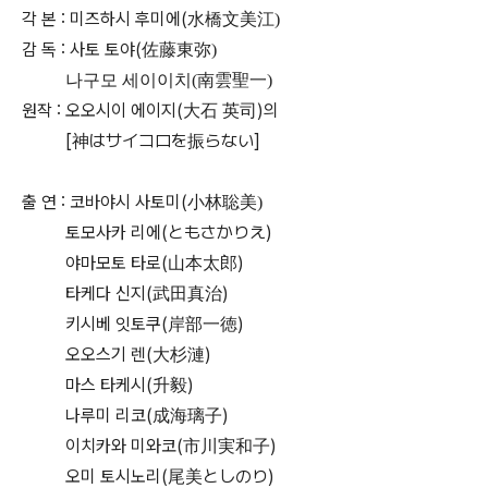
각 본 : 미즈하시 후미에(水橋文美江
)
감 독 : 사토 토야(佐藤東弥
)
나구모 세이이치(南雲聖一)
원작 : 오오시이 에이지(大石 英司)의
[神はサイコロを振らない]
출 연 : 코바야시 사토미(小林聡美
)
토모사카 리에(ともさかりえ)
야마모토 타로(山本太郎)
타케다 신지(武田真治)
키시베 잇토쿠(岸部一徳)
오오스기 렌(大杉漣)
마스 타케시(升毅)
나루미 리코(成海璃子)
이치카와 미와코(市川実和子)
오미 토시노리(尾美としのり)