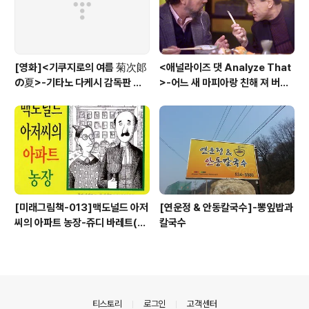
[영화]<기쿠지로의 여름 菊次郞
<애널라이즈 댓 Analyze That
の夏>-기타노 다케시 감독판 키
>-어느 새 마피아랑 친해 져 버
드 Kids
려....
[미래그림책-013]맥도널드 아저
[연운정 & 안동칼국수]-뽕잎밥과
씨의 아파트 농장-쥬디 바레트(Ju
칼국수
di Barrett)
의안내
티스토리
로그인
고객센터