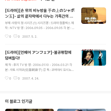
[드라마][손 위의 비누방울 手の上のシャボ
ン玉]- 삶의 끝자락에서 다누는 가족간의 대
글 내용
화
부제 :사랑의 정 시리즈 (1) 시리즈명 : 드라마 컴플렉스 제
작 : NTV 방 영 : 2006.09.05 - 2006.09.05 각 본 : 야
지마 마사오(矢島正雄) 감 독 : 카라키 노리히로(唐木希
0
0
2007. 5. 2.
浩) 출 연 : 후나고시 에이이치로(船越英一郎) 사카기바
라 이쿠에(榊原郁恵) 이시하라 사토미(石原さとみ) 카
이토 켄(海東健) 하나가타 아키꼬(雛形あきこ) 원작 : あ
[드라마][언페어 アンフェア]-불공평함에
いはら 友子의 [手の上のシャボン玉―肝臓移植が
救う命と愛] 야구선수였다가, 야구 해설가로 변신한 아빠
덤벼들다!
글 내용
의 느닷없는 간암 판명.. 단란한 가정에 파문이 인다. 그런
제 작 : 후지 TV 방 영 : 2006.01.10 - 2006.03.21 각
뻔한 플롯에 관한 평범한 듯한 드라마. 자신의 병을 위해 아
본 : 사토 시마코(佐藤嗣麻子) 감 독 : 코바야시 요시노리
내 몰래 간 이식을 생각하는 동생..그리고 그런 동생의 교통
(小林義則) 타카하시 노부유키(高橋伸之) 우에다 야스
샤고로 인한 죽음..그럼에도 불구하고 자신에게 간을 이식
0
0
2007. 4. 24.
시(植田泰史) 음악 : 스미토모 노리히토(住友紀人) 주제
하지 않는 재수...
곡 : "Faith" by 이토 유나(伊藤由奈) 삽입곡 : "サヴァイ
ヴァー(Survivor)" By Destiny's Child 출 연 : 시노하
라 료코(篠原涼子) 에이타(瑛太) 니시지마 히데토시(西
島秀俊) 아베 사다오(阿部サダヲ) 테라지마 스스무(寺
이 블로그 인기글
島進) 키무라 타에(木村多江) 하마다 마리(濱田マリ) 카
가와 테루유키(香川照之) 카토 마사야(加藤雅也) 무카