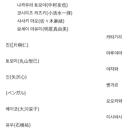
나카무라 토모야(中村友也)
코시미즈 카즈키(小清水一揮)
사사키 마오(佐々木麻緒)
묘세이 마유미(明星真由美)
카타기리
진([片桐仁)
마루야마
토모미(丸山智己)
야자와
신(矢沢心)
벤가르
(ベンガル)
오오카와
에이코(大川栄子)
이시바시
유우(石橋祐)