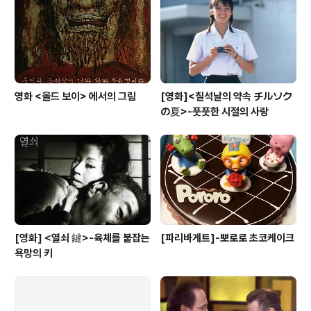
이치 미온(向井地美音) 시가 코타로(志賀廣太郎) 이토
요자부로(伊藤洋三郎) 오오코우치 히로시(大河内浩)
사카키..
영화 <올드 보이> 에서의 그림
[영화]<칠석날의 약속 チルソク
の夏>-풋풋한 시절의 사랑
[영화] <열쇠 鍵>-육체를 붙잡는
[파리바게트]-뽀로로 초코케이크
욕망의 키