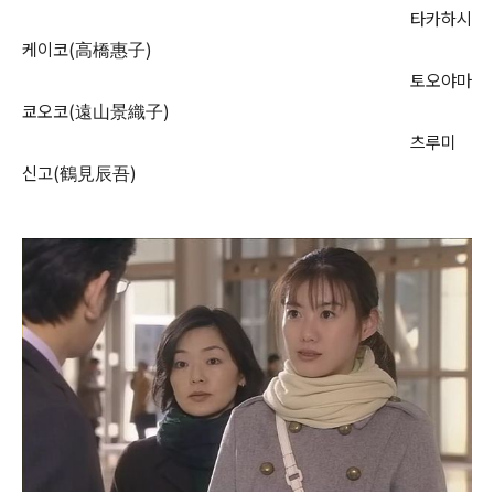
타카하시
케이코(高橋惠子)
토오야마
쿄오코(遠山景織子)
츠루미
신고(鶴見辰吾)