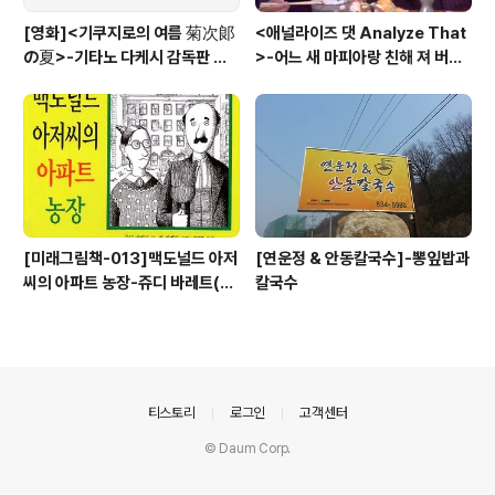
[영화]<기쿠지로의 여름 菊次郞
<애널라이즈 댓 Analyze That
の夏>-기타노 다케시 감독판 키
>-어느 새 마피아랑 친해 져 버
드 Kids
려....
[미래그림책-013]맥도널드 아저
[연운정 & 안동칼국수]-뽕잎밥과
씨의 아파트 농장-쥬디 바레트(Ju
칼국수
di Barrett)
의안내
티스토리
로그인
고객센터
© Daum Corp.