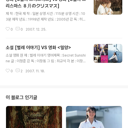
리스마스 ８月のクリスマス]
글 내용
제 작 : 한국 제 작 : 일본 상영 시간 : 115분 상영 시간 : 10
3분 제작 년도 : 1998년 제작 년도 : 2005년 감 독 : 허진
호 감 독 : 나가사키 슌이치(長崎俊一) 각 본 : 오승욱, 신
0
0
2007. 12. 25.
동환, 허진호 각 본 : 나가사키 슌이치(長崎俊一) 출 연 :
한석규 출 연 : 야마자키 마사요시(山崎まさよし) 심은하
세키 메구미(関めぐみ) 신구 이가와 히사시(井川比佐
소설 [벌레 이야기] VS 영화 <밀양>
志) 오지혜 니시다 나오미(西田尚美) 이한위 오오쿠라 코
글 내용
지(大倉孝二) 전미선 토다 나호(戸田菜穂) 오오타카라
소설 영화 원 제 : 벌레 이야기 영어제목 : Secret Sunshi
토모코(大寶智子) 쿠사무라 레이코(草村礼子) 노구치
ne 글 : 이청준 감 독 : 이창동 그 림 : 최규석 각 본 : 이창동
마사히로(野口雅弘) 스와 타로(諏訪太朗) 촬 영 : 유영길
출판사 : 열림원 출 연 : 전도연, 송강호, 조영진, 김영재, 선
촬 영 : 나가타 유이치(長田勇市) 음 악 : 조성우 음 악 : 야
0
2
2007. 11. 18.
정엽 외 출판년도 : 2007.06 초판 2쇄 제작년도 : 2007
마자키 마사요시(山崎まさよし) 지금이야 한국영화를 ..
년 삽입곡 : "거짓말이야 " By 김추자 5년만에 발표된 이창
동의 4번째 작품..이 느린 속도의 감독에게 거는 기대는 한
국 영화의 또 다른 기대와 다름 아닌 내게 2007년도 신작
에 대한 기대는 컸다. 한국식 기독교에 대한 조롱이라는 세
이 블로그 인기글
간의 평가는 지극히 호기심을 자극하는 부분이었다. 영화
를 보기 전에 이청준이 짧은 단편으로 써 둔 라는 소설을 영
화 개봉과 맞춰 다시 조금 고치고 삽화까지 그려넣은 그림
소설 [밀양]을 후다닥 읽었다...