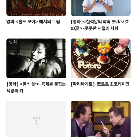
영화 <올드 보이> 에서의 그림
[영화]<칠석날의 약속 チルソク
の夏>-풋풋한 시절의 사랑
[영화] <열쇠 鍵>-육체를 붙잡는
[파리바게트]-뽀로로 초코케이크
욕망의 키