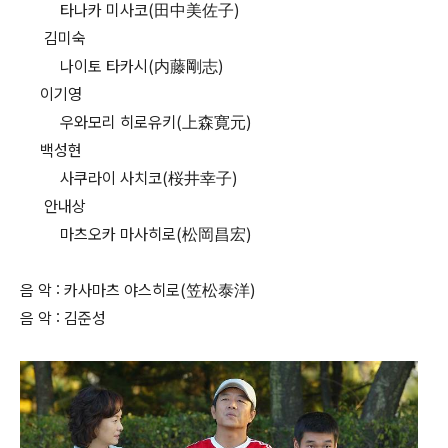
타나카 미사코(田中美佐子)
김미숙
나이토 타카시(内藤剛志)
이기영
우와모리 히로유키(上森寛元)
백성현
사쿠라이 사치코(桜井幸子)
안내상
마츠오카 마사히로(松岡昌宏)
음 악 : 카사마츠 야스히로(笠松泰洋)
음 악 : 김준성