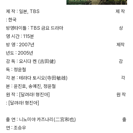
제 작 : 일본, TBS 제 작
: 한국
방영타이틀 : TBS 금요 드라마 상
영 시간 : 115분
방 영 : 2007년 제작
년도 : 2005년
감 독 : 요시다 켄 (吉田健) 감
독 : 정윤철
각 본 : 테라다 토시오(寺田敏雄) 각
본 : 윤진호, 송예진, 정윤철
원 작 : [달려라! 형진아] 원 작
: [달려라! 형진아]
출 연 : 니노미야 카즈나리(二宮和也) 출
연 : 조승우