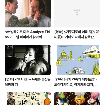
<애널라이즈 디스 Analyze Thi
[영화]<기쿠지로의 여름 菊次郞
s>어느 날 마피아가 찾아와..
の夏>-기타노 다케시 감독판 키
드 Kids
[영화] <열쇠 鍵>-육체를 붙잡는
[건축][세계 건축가 해부도감]-
욕망의 키
오이다카히로, 이치카와 코지, 요
시모토 노리오, 와다 류스케 공저