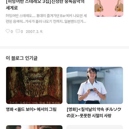
[허밍어반 스테레오 3집]진정한 중독음악의
속에서 시작된 열린 콘서트 …. 정태춘, 박은옥을 위시한 많
은 음악인들이 참여한 공연 는 많은 대학교의 축제들 사이
세계로
글 내용
에서 오래간만에 대학의 열정과 변혁을 꿈꾸는 이들의 힘
허밍어반 스테레오.... 홍대의 즐겨가던 Bar에서 나오던 세
을 느낄 수 있는 공연이었다. 인터넷 신문 ‘오마이 뉴스’를
련된 음색에...가사가 흘러 나오기 전까지..일본밴드인가?
비롯한 재야 단체의 주최로 정태춘과 박은옥을 비롯해 노
라는 생각을 했었던 음악. 그 만큼 당시 듣던 우리 노래와는
래를 찾는 사람들, 윤도현 밴드, 이정열 등의 가수들이 함께
0
0
2007. 2. 9.
다른(물론 클래지콰이와도 다른) 음색에...본 밴드에 대해
했다. 대중가요가 노래..
서 전혀 정보가 없던 즈음엔 그러한 추측만이 내가 할 수 있
는 전부였다. 그 이후엔 집에 사두고 듣지 않았던 인스턴트
로맨틱 플로어와 연관된 이지린의 프로젝트 그룹인걸 알게
되었고..상큼한 음악만큼 상큼한 음반 자켓은 사서 들으세
이 블로그 인기글
요 !! 라고 말하는 자신만만한 도발 같았다. 현재의 우리 음
악계가 디지털 시장에 대한 추파로 자긍심을 잃어가고 있
는 이 때 허밍 어반 스테레오의 활동은 지극히 루키 같지만,
루키보다 강력한 영향력을 보여준다. (개인적으로 지난 2.
5집에 삽입된 ..
영화 <올드 보이> 에서의 그림
[영화]<칠석날의 약속 チルソク
の夏>-풋풋한 시절의 사랑