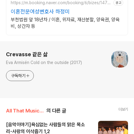
https://m.booking.naver.com/booking/6/bizes/1475
광고
04
이혼전문여성변호사 하정미
부천법원 앞 18년차 / 이혼, 위자료, 재산분할, 양육권, 양육
비, 상간자 등
로그 정보
Crevasse 같은 삶
Eva Armisén Cold on the outside (2017)
구독하기
더보기
All That Music/우리노래
의 다른 글
[음악이야기]욕심없는 사람들의 맑은 목소
리-사랑의 이삭줍기 1,2