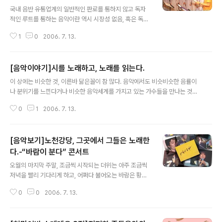
글 내용
국내 음반 유통업계의 일반적인 판로를 통하지 않고 독자
적인 루트를 통하는 음악이란 역시 시장성 없음, 혹은 독특
한 자기 고집의 과다 쯤으로 해석 할 수 있을 것이다. 하지
1
0
2006. 7. 13.
만 근래에 들어서는 이러한 루트 중에서도 출판사를 통한
음반의 발매가 조용하면서도 꾸준하게 이어지는 현상이 눈
에 띈다. 가장 흔한 포멧이 시집과 묶어나오는 시 낭송집과
[음악이야기]시를 노래하고, 노래를 읽는다.
작사가 곧 시라는 점에서 시집과 노래CD가 묶여나오는 것
글 내용
등이다. 이러한 부류의 앨범 중에서도 출판사 바오로딸에
이 상에는 비슷한 것, 이른바 닮은꼴이 참 많다. 음악에서도 비슷비슷한 음률이
서 출시한 "사랑의 이삭줍기" 시리즈가 주는 신선함은 종교
나 분위기를 느낀다거나 비슷한 음악세계를 가지고 있는 가수들을 만나는 것도
적인 색채만이 아닌 독특한 색깔로 새로움 이상의 여운을
그렇게 어려운 일은 아니다. 비슷한 음악, 비슷한 가수 이러한 음악세계에서 시
남긴다. 사람과 사람과의 교통 중에서 가장 아름다운 것은
0
1
2006. 7. 13.
와 노래의 만남은 조금 다른 영역에서의 비슷한 감성을 만나게 한다. 시가 아주
'사랑'이라고 말하는 것은 흔하고, 또 인정하기도 쉽다. 하
원시적인 시대에서는 그들이 부르던 가사였음을 상기한다면 시의 노래화는 '보
지만 그 사랑보다 더 가치있는 교통..
는 시'에서 '듣는 시'로의 전환이라고 볼 수 있다. 크게 보면 음악과 문학이라는
[음악보기]노천강당, 그곳에서 그들은 노래한
점에서 다른 것 같지만 시에 마음을 담으면 노래가 되었고, 노래를 깊게 들으면
시가 되듯이 이 둘의 관계는 마치 같은 어머니에게서 나온 형제처럼 그 모양새
다.-“바람이 분다” 콘서트
글 내용
나 느낌이 닮아있다. 그래서일까? 최근 들어 선보이는 BOOK-CD는 이 둘의 친
오월의 마지막 주말, 조금씩 시작되는 더위는 아주 조금씩
밀함과 교류가 ..
저녁을 빨리 기다리게 하고, 어쩌다 불어오는 바람은 황사
가 지나간 이후라 조금은 반갑기도 한 때,,,,, 연세대학교 노
0
0
2006. 7. 13.
천강당에는 여름을 시원하게 해줄 바람이 아닌 또 다른 한
바람이 불었다. 시원한 노랫가락과 넘치는 박수소리, 그리
고 뜻을 같이 하고, 같은 소망을 바라는 많은 이들의 열기