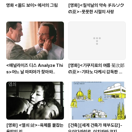
영화 <올드 보이> 에서의 그림
[영화]<칠석날의 약속 チルソク
の夏>-풋풋한 시절의 사랑
<애널라이즈 디스 Analyze Thi
[영화]<기쿠지로의 여름 菊次郞
s>어느 날 마피아가 찾아와..
の夏>-기타노 다케시 감독판 키
드 Kids
[영화] <열쇠 鍵>-육체를 붙잡는
[건축][세계 건축가 해부도감]-
욕망의 키
오이다카히로, 이치카와 코지, 요