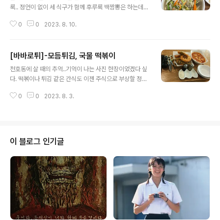
룩.. 정언이 없이 세 식구가 함께 후루룩 백짬뽕은 하는데가
잘 없는데 메뉴가 있어서 시켜봤는데 남편이랑 모두 먹을
0
0
2023. 8. 10.
만 하다며 흡족한 식사를 하고 나왔다. 특별한 정보가 있었
던 것도 아니고 그냥 가장 가까운 곳에 들른 것 뿐인데... 한
동안 식사량을 조절하고 있었는데..면을 조금 남긴 것을 제
[바바로튀]-모듬튀김, 국물 떡볶이
외하고는 건데기는 거의 다 먹음... 너무 더운 날, 아주 따뜻
글 내용
한 한그릇이었지만 좋았던 식사...
천호동에 살 때의 추억..기억이 나는 사진 한장이었겠다 싶
다. 떡볶이나 튀김 같은 간식도 이젠 주식으로 부상할 정도
로 나는 나이가 들었고, 간단한 분식도 한끼 식사로 충분하
0
0
2023. 8. 3.
다.. 튀김집 이름의 감각에 점수 올라가는.... 근처에 있다면
좋을 작은 식당...
이 블로그 인기글