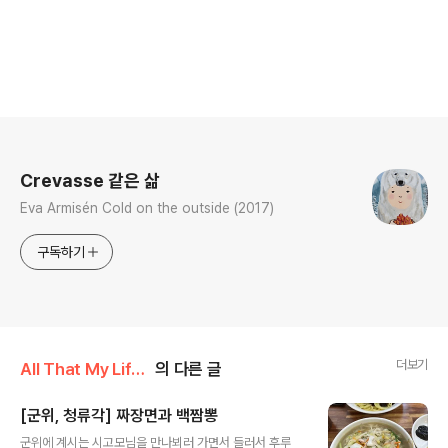
로그 정보
Crevasse 같은 삶
Eva Armisén Cold on the outside (2017)
구독하기
더보기
All That My Life/My Food
의 다른 글
[군위, 청류각] 짜장면과 백짬뽕
글 내용
군위에 계시는 시고모님을 만나뵈러 가면서 들러서 후루