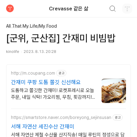
검색하기
Crevasse 같은 삶
티스토리
All That My Life/My Food
[군위, 군산집] 간재미 비빔밥
kinolife
2023. 8. 13. 20:28
http://m.coupang.com
광고
간재미 쿠팡 도톰 쫄깃 신선해요
도톰하고 쫄깃한 간재미! 로켓프레시로 오늘
주문, 내일 식탁! 가오리찜, 무침, 횟감까지!
온가족 만족 별미를 착한 가격에!
https://smartstore.naver.com/boreyong_sejinsusan
광고
서해 자연산 세진수산 간재미
서해 자연산 제철 수산물 산지직송! 매일 루틴의 정성으로 담