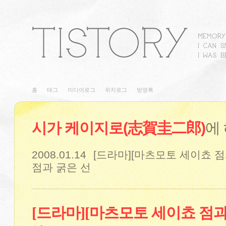
홈
태그
미디어로그
위치로그
방명록
시가 케이지로(志賀圭二郎)
에
2008.01.14
[드라마][마츠모토 세이쵸 점
점과 굵은 선
[드라마][마츠모토 세이쵸 점