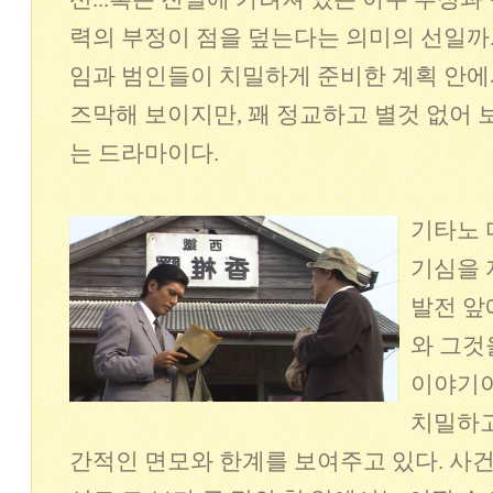
력의 부정이 점을 덮는다는 의미의 선일까
임과 범인들이 치밀하게 준비한 계획 안에
즈막해 보이지만, 꽤 정교하고 별것 없어 
는 드라마이다.
기타노 
기심을 
발전 앞
와 그것
이야기이
치밀하고
간적인 면모와 한계를 보여주고 있다. 사건