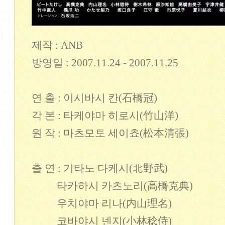
제작 : ANB
방영일 : 2007.11.24 - 2007.11.25
연 출 : 이시바시 칸(石橋冠)
각 본 : 타케야마 히로시(竹山洋)
원 작 : 마츠모토 세이쵸(松本清張)
출 연 : 기타노 다케시(北野武)
타카하시 카츠노리(高橋克典)
우치야마 리나(内山理名)
코바야시 넨지(小林稔侍)