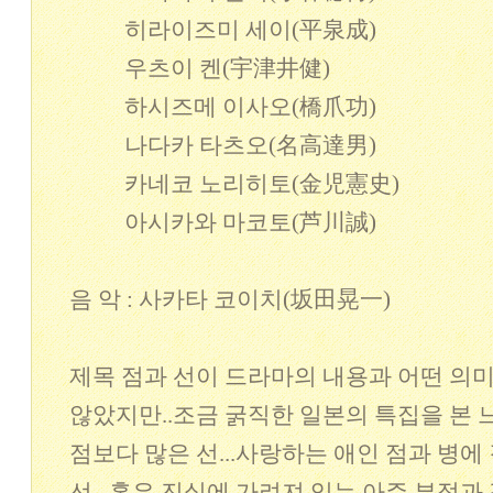
히라이즈미 세이(平泉成)
우츠이 켄(宇津井健)
하시즈메 이사오(橋爪功)
나다카 타츠오(名高達男)
카네코 노리히토(金児憲史)
아시카와 마코토(芦川誠)
음 악 : 사카타 코이치(坂田晃一)
제목 점과 선이 드라마의 내용과 어떤 의
않았지만..조금 굵직한 일본의 특집을 본
점보다 많은 선...사랑하는 애인 점과 병
선...혹은 진실에 가려져 있는 아주 부정과 