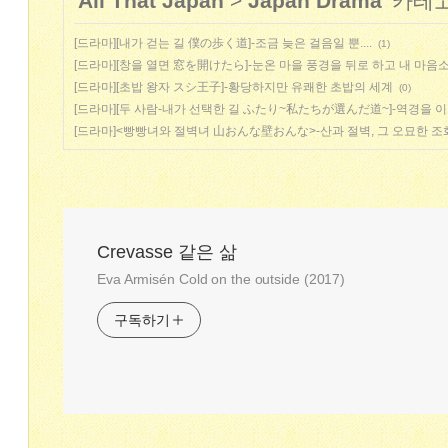
'
All That Japan
>
Japan Drama
' 카테
[드라마][내가 걷는 길 僕の歩く道]-조금 늦은 걸음일 뿐....
(1)
[드라마][창을 열면 窓を開けたら]-눈온 마을 풍경을 뒤로 하고 내 마음
[드라마][초밥 왕자 スシ王子]-황당하지만 유쾌한 초밥의 세계
(0)
[드라마][두 사람-내가 선택한 길 ふたり~私たちが選んだ道~]-역경을 
[드라마]<빵빵녀와 절벽녀 山おんな壁おんな>-산과 절벽, 그 오묘한 조
Crevasse 같은 삶
Eva Armisén Cold on the outside (2017)
구독하기